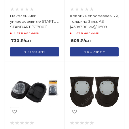
Наколенники
Коврик непрорезаемый,
универсальные STARTUL
толщина 3 мм, А3
STANDART (ST7002)
(450х300 мм)/10509
Нет в наличии
Нет в наличии
730
₽
/шт
805
₽
/шт
В КОРЗИНУ
В КОРЗИНУ