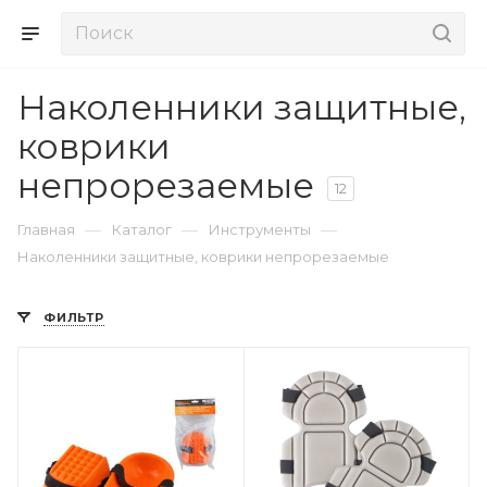
Наколенники защитные,
коврики
непрорезаемые
12
—
—
—
Главная
Каталог
Инструменты
Наколенники защитные, коврики непрорезаемые
ФИЛЬТР