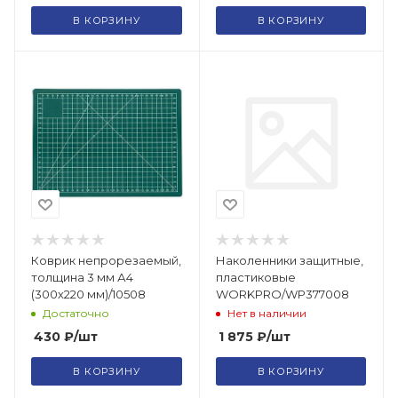
В КОРЗИНУ
В КОРЗИНУ
Коврик непрорезаемый,
Наколенники защитные,
толщина 3 мм А4
пластиковые
(300х220 мм)/10508
WORKPRO/WP377008
Достаточно
Нет в наличии
430
₽
/шт
1 875
₽
/шт
В КОРЗИНУ
В КОРЗИНУ