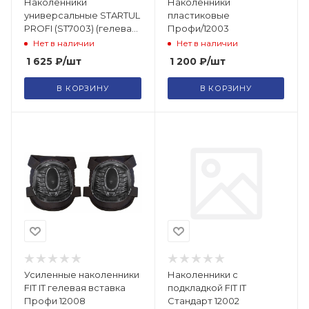
Наколенники
Наколенники
универсальные STARTUL
пластиковые
PROFI (ST7003) (гелевая
Профи/12003
подушка)
Нет в наличии
Нет в наличии
1 625
₽
/шт
1 200
₽
/шт
В КОРЗИНУ
В КОРЗИНУ
Усиленные наколенники
Наколенники с
FIT IT гелевая вставка
подкладкой FIT IT
Профи 12008
Стандарт 12002