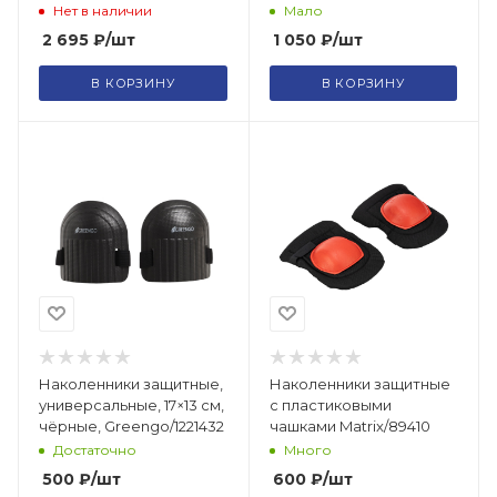
Нет в наличии
Мало
2 695
₽
/шт
1 050
₽
/шт
В КОРЗИНУ
В КОРЗИНУ
Наколенники защитные,
Наколенники защитные
универсальные, 17×13 см,
с пластиковыми
чёрные, Greengo/1221432
чашками Matrix/89410
Достаточно
Много
500
₽
/шт
600
₽
/шт