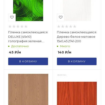
Пленка самоклеющаяся
Пленка самоклеющаяся
DELUXE (45х10)
Дерево белое матовое
голография зеленая
15х0,45 2741-200
6006
Достаточно
Много
45
₽
/м
140
₽
/м
В КОРЗИНУ
В КОРЗИНУ