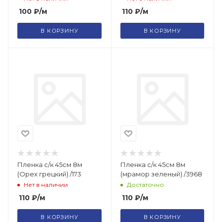
100
₽
/м
110
₽
/м
В КОРЗИНУ
В КОРЗИНУ
Пленка с/к 45см 8м
Пленка с/к 45см 8м
(Орех грецкий) /173
(мрамор зеленый) /3968
Нет в наличии
Достаточно
110
₽
/м
110
₽
/м
В КОРЗИНУ
В КОРЗИНУ