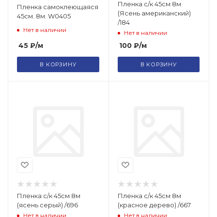
Пленка с/к 45см 8м
Пленка самоклеющаяся
(Ясень американский)
45см. 8м. W0405
/184
Нет в наличии
Нет в наличии
45
₽
/м
100
₽
/м
В КОРЗИНУ
В КОРЗИНУ
Пленка с/к 45см 8м
Пленка с/к 45см 8м
(ясень серый) /696
(красное дерево) /667
Нет в наличии
Нет в наличии