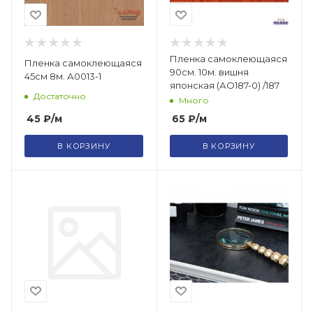
Пленка самоклеющаяся
Пленка самоклеющаяся
90см. 10м. вишня
45см 8м. А0013-1
японская (АО187-0) /187
Достаточно
Много
45
₽
/м
65
₽
/м
В КОРЗИНУ
В КОРЗИНУ