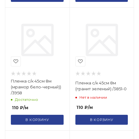
Пленка с/к 45см 8м
Пленка с/к 45см 8м
(мрамор бело-черный))
(гранит зеленый) /3851-0
/3958
Нет в наличии
Достаточно
110
₽
/м
110
₽
/м
В КОРЗИНУ
В КОРЗИНУ