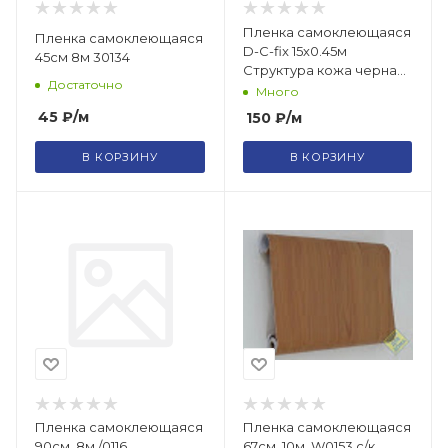
Пленка самоклеющаяся
Пленка самоклеющаяся
D-C-fix 15х0.45м
45см 8м 30134
Структура кожа черная
Достаточно
1923-200
Много
45
₽
/м
150
₽
/м
В КОРЗИНУ
В КОРЗИНУ
Пленка самоклеющаяся
Пленка самоклеющаяся
90см. 8м /0116
67см. 10м. W0153 с/к