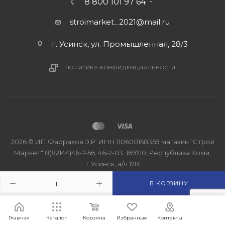
8 800 101 97 64
stroimarket_2021@mail.ru
г. Усинск, ул. Промышленная, 28/3
ПОЛИТИКА КОНФИДЕНЦИАЛЬНОСТИ
2026 © ИП Фаррахов Э.Р. ИНН 110600158359 магазин "Строй
Маркет" 8(82144)46-7-56; 46-2-03. 169710, Республика Коми,
г.Усинск, а/я 178
В КОРЗИНУ
Главная
Каталог
Корзина
Избранные
Контакты