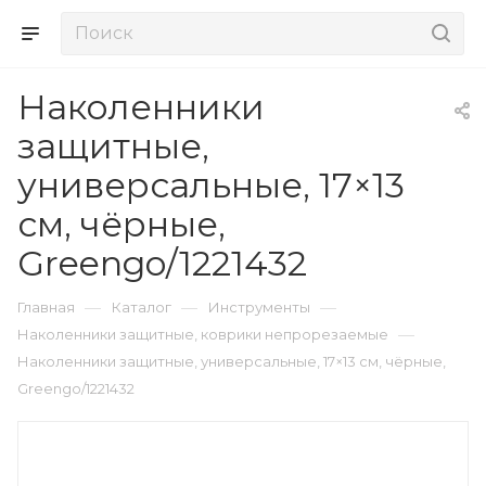
Наколенники
защитные,
универсальные, 17×13
см, чёрные,
Greengo/1221432
—
—
—
Главная
Каталог
Инструменты
—
Наколенники защитные, коврики непрорезаемые
Наколенники защитные, универсальные, 17×13 см, чёрные,
Greengo/1221432