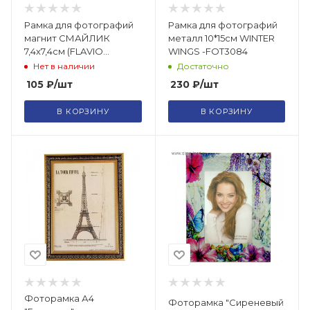
Рамка для фотографий
Рамка для фотографий
магнит СМАЙЛИК
металл 10*15см WINTER
7,4х7,4см (FLAVIO
WINGS -FOT3084
FERRUCCI) FOT1040
Нет в наличии
Достаточно
105
₽
/шт
230
₽
/шт
В КОРЗИНУ
В КОРЗИНУ
Фоторамка А4
Фоторамка "Сиреневый