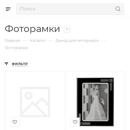
Фоторамки
7
—
—
—
Главная
Каталог
Декор для интерьера
Фоторамки
ФИЛЬТР