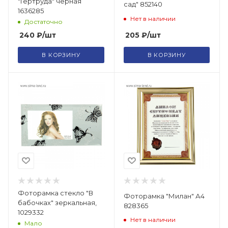
"Гертруда" черная
сад" 852140
1636285
Нет в наличии
Достаточно
205
₽
/шт
240
₽
/шт
В КОРЗИНУ
В КОРЗИНУ
Фоторамка стекло "В
Фоторамка "Милан" А4
бабочках" зеркальная,
828365
1029332
Нет в наличии
Мало