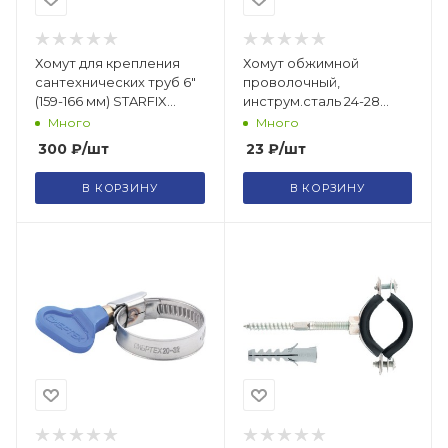
Хомут для крепления
Хомут обжимной
сантехнических труб 6"
проволочный,
(159-166 мм) STARFIX
инструм.сталь 24-28
(SMP-61261-1)
мм/99302т
Много
Много
300
₽
/шт
23
₽
/шт
В КОРЗИНУ
В КОРЗИНУ