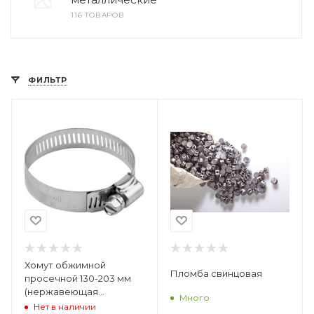
116 ТОВАРОВ
ФИЛЬТР
Хомут обжимной
Пломба свинцовая
просечной 130-203 мм
(нержавеющая
Много
сталь)99319т
Нет в наличии