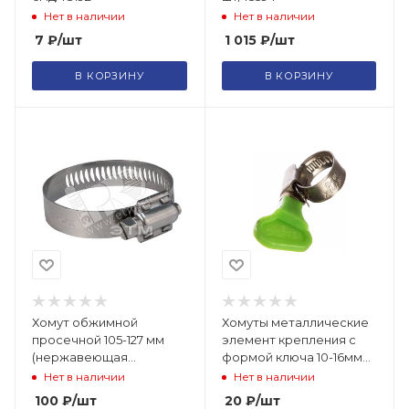
Нет в наличии
Нет в наличии
7
₽
/шт
1 015
₽
/шт
В КОРЗИНУ
В КОРЗИНУ
Хомут обжимной
Хомуты металлические
просечной 105-127 мм
элемент крепления с
(нержавеющая
формой ключа 10-16мм
сталь)/99317т
47546
Нет в наличии
Нет в наличии
100
₽
/шт
20
₽
/шт