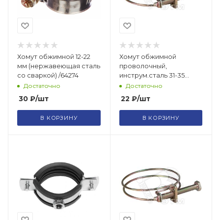
Хомут обжимной 12-22
Хомут обжимной
мм (нержавеющая сталь
проволочный,
со сваркой) /64274
инструм.сталь 31-35
мм/99303т
Достаточно
Достаточно
30
₽
/шт
22
₽
/шт
В КОРЗИНУ
В КОРЗИНУ