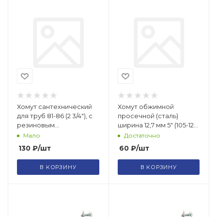
Хомут сантехнический
Хомут обжимной
для труб 81-86 (2 3/4"), с
просечной (сталь)
резиновым
ширина 12,7 мм 5" (105-127
уплотнением, шпилькой
мм) FIT 64262
Мало
Достаточно
и дюб 1 шт
130
₽
/шт
60
₽
/шт
В КОРЗИНУ
В КОРЗИНУ