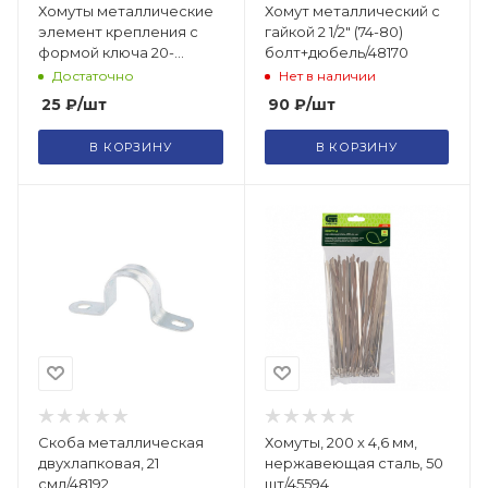
Хомуты металлические
Хомут металлический с
элемент крепления с
гайкой 2 1/2" (74-80)
формой ключа 20-
болт+дюбель/48170
32мм/47549
Достаточно
Нет в наличии
25
₽
/шт
90
₽
/шт
В КОРЗИНУ
В КОРЗИНУ
Скоба металлическая
Хомуты, 200 х 4,6 мм,
двухлапковая, 21
нержавеющая сталь, 50
смд/48192
шт/45594