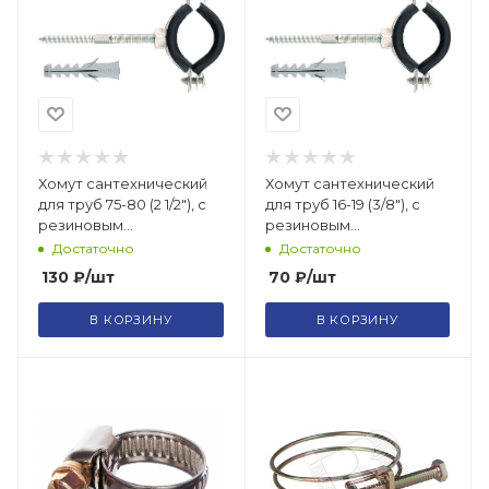
Хомут сантехнический
Хомут сантехнический
для труб 75-80 (2 1/2"), с
для труб 16-19 (3/8"), с
резиновым
резиновым
уплотнением, шпилькой
уплотнением, шпилькой
Достаточно
Достаточно
и дюб 1 шт /481703
и дюбелем, 1 шт/481633
130
₽
/шт
70
₽
/шт
В КОРЗИНУ
В КОРЗИНУ