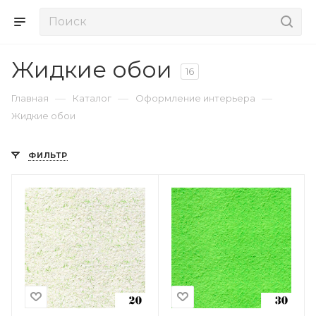
Жидкие обои
16
—
—
—
Главная
Каталог
Оформление интерьера
Жидкие обои
ФИЛЬТР