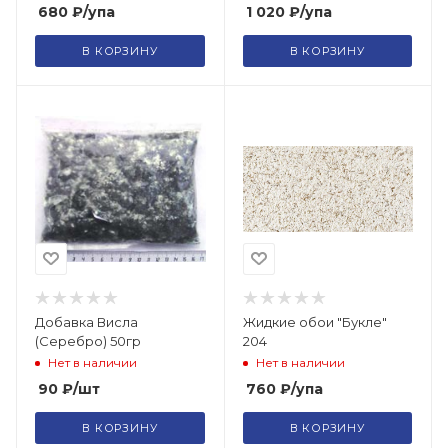
680
₽
/упа
1 020
₽
/упа
В КОРЗИНУ
В КОРЗИНУ
Добавка Висла
Жидкие обои "Букле"
(Серебро) 50гр
204
Нет в наличии
Нет в наличии
90
₽
/шт
760
₽
/упа
В КОРЗИНУ
В КОРЗИНУ