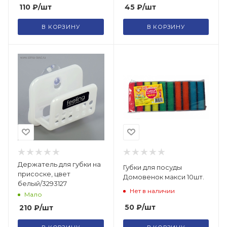
110
₽
/шт
45
₽
/шт
В КОРЗИНУ
В КОРЗИНУ
Держатель для губки на
Губки для посуды
присоске, цвет
Домовенок макси 10шт.
белый/3293127
Нет в наличии
Мало
50
₽
/шт
210
₽
/шт