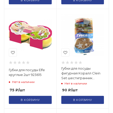
В КОРЗИНУ
В КОРЗИНУ
Губки для посуды
Губки для посуды Elfe
фигурная Коралл Clein
круглые 2шт 923615
Set шестигранник
Нет в наличии
2шт.*1/20 (5095) 5095
Нет в наличии
75
₽
/шт
90
₽
/шт
В КОРЗИНУ
В КОРЗИНУ