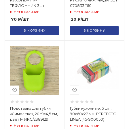
ТЕФЛОНЧИК 3шт
070833 *60
Цирлих
Нет в наличии
Нет в наличии
70
₽
/шт
20
₽
/шт
В КОРЗИНУ
В КОРЗИНУ
Подставка для губки
Губки кухонные, 5 шт.,
«Симплекс», 20×9×4,5 см,
90х60х27 мм, PERFECTO
цвет МИКС/2389129
LINEA (45-900050)
Нет в наличии
Нет в наличии