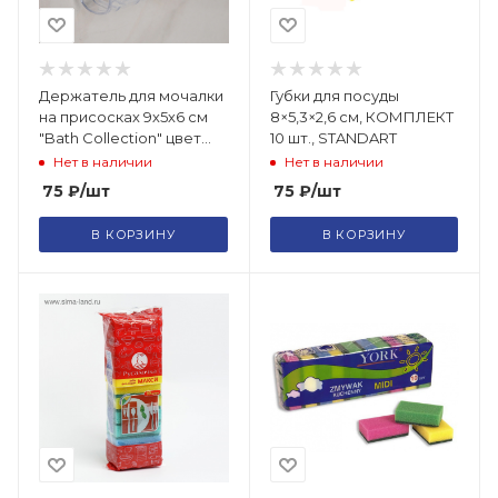
Держатель для мочалки
Губки для посуды
на присосках 9х5х6 см
8×5,3×2,6 см, КОМПЛЕКТ
"Bath Collection" цвет
10 шт., STANDART
МИКС 3120818
Нет в наличии
Нет в наличии
75
₽
/шт
75
₽
/шт
В КОРЗИНУ
В КОРЗИНУ