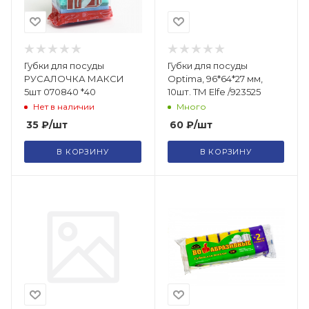
Губки для посуды
Губки для посуды
РУСАЛОЧКА МАКСИ
Optima, 96*64*27 мм,
5шт 070840 *40
10шт. ТМ Elfe /923525
Нет в наличии
Много
35
₽
/шт
60
₽
/шт
В КОРЗИНУ
В КОРЗИНУ