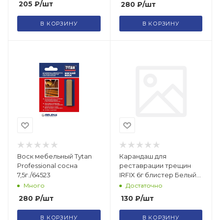
205
₽
/шт
280
₽
/шт
В КОРЗИНУ
В КОРЗИНУ
Воск мебельный Tytan
Карандаш для
Professional сосна
реставрации трещин
7,5г./64523
IRFIX 6г блистер Белый
20220
Много
Достаточно
280
₽
/шт
130
₽
/шт
В КОРЗИНУ
В КОРЗИНУ