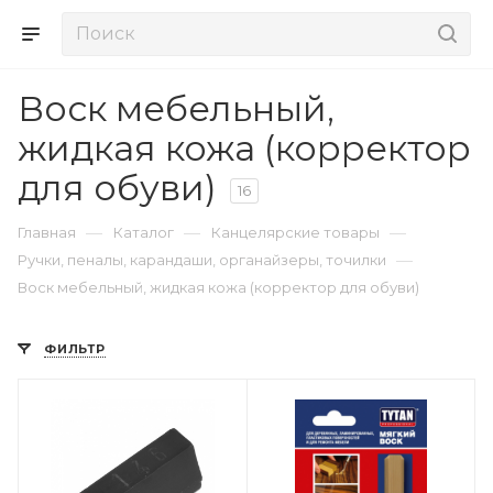
Воск мебельный,
жидкая кожа (корректор
для обуви)
16
—
—
—
Главная
Каталог
Канцелярские товары
—
Ручки, пеналы, карандаши, органайзеры, точилки
Воск мебельный, жидкая кожа (корректор для обуви)
ФИЛЬТР