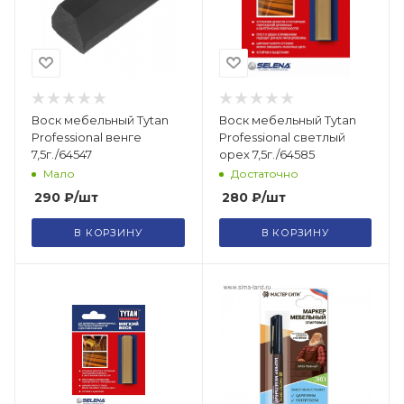
Воск мебельный Tytan
Воск мебельный Tytan
Professional венге
Professional светлый
7,5г./64547
орех 7,5г./64585
Мало
Достаточно
290
₽
/шт
280
₽
/шт
В КОРЗИНУ
В КОРЗИНУ