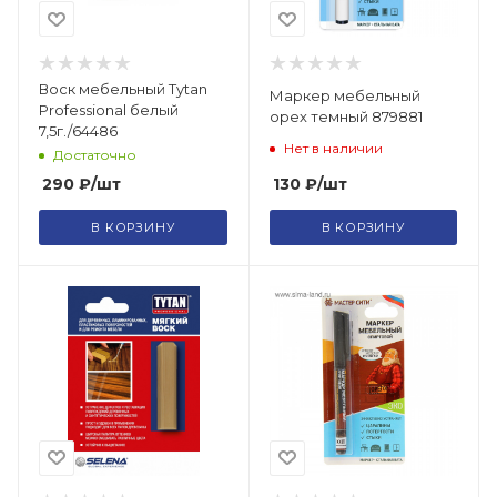
Воск мебельный Tytan
Маркер мебельный
Professional белый
орех темный 879881
7,5г./64486
Нет в наличии
Достаточно
130
₽
/шт
290
₽
/шт
В КОРЗИНУ
В КОРЗИНУ