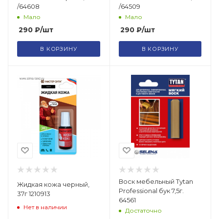
/64608
/64509
Мало
Мало
290
₽
/шт
290
₽
/шт
В КОРЗИНУ
В КОРЗИНУ
Воск мебельный Tytan
Жидкая кожа черный,
Professional бук 7,5г.
37г 1210913
64561
Нет в наличии
Достаточно