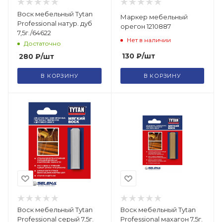
Воск мебельный Tytan
Маркер мебельный
Professional натур. дуб
орегон 1210887
7,5г./64622
Нет в наличии
Достаточно
130
₽
/шт
280
₽
/шт
В КОРЗИНУ
В КОРЗИНУ
Воск мебельный Tytan
Воск мебельный Tytan
Professional серый 7,5г.
Professional махагон 7,5г.