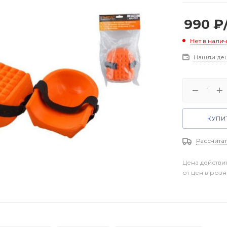
990
₽
Нет в нали
Нашли де
КУПИТ
Рассчитат
Цена действи
от цен в роз