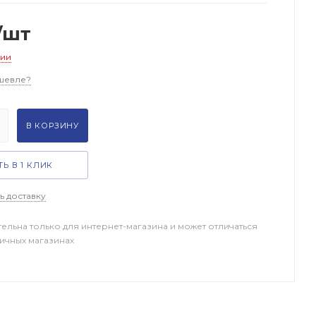
/шт
чии
шевле?
В КОРЗИНУ
Ь В 1 КЛИК
ь доставку
тельна только для интернет-магазина и может отличаться
ничных магазинах