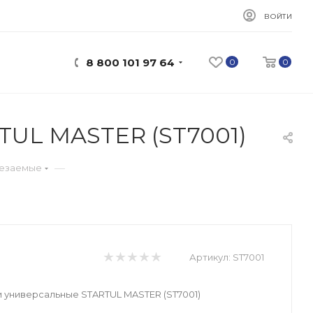
ВОЙТИ
8 800 101 97 64
0
0
TUL MASTER (ST7001)
—
резаемые
Артикул:
ST7001
 универсальные STARTUL MASTER (ST7001)