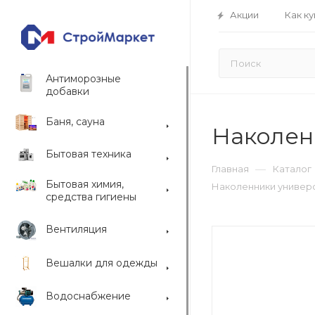
Акции
Как ку
Антиморозные
добавки
Баня, сауна
Наколен
Бытовая техника
—
Главная
Каталог
Бытовая химия,
Наколенники универс
средства гигиены
Вентиляция
Вешалки для одежды
Водоснабжение