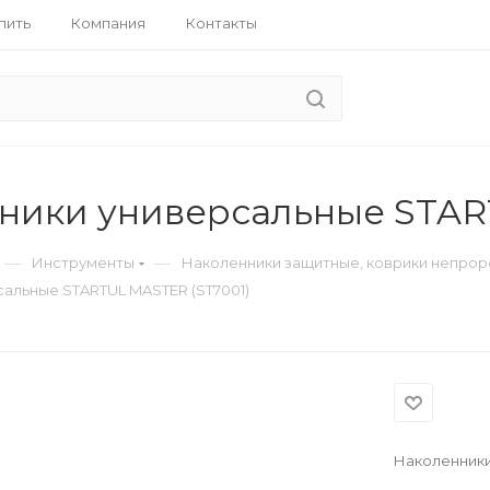
пить
Компания
Контакты
ники универсальные STAR
—
—
Инструменты
Наколенники защитные, коврики непро
альные STARTUL MASTER (ST7001)
Наколенники