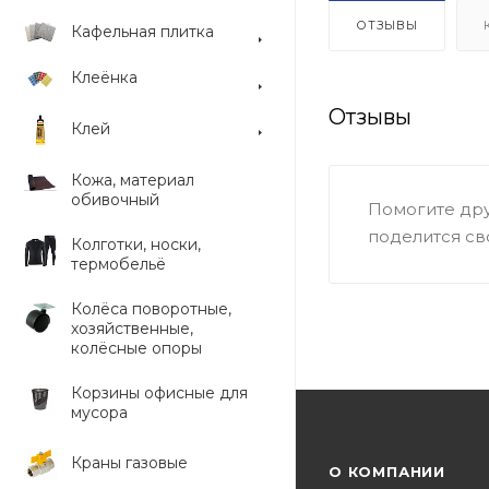
ОТЗЫВЫ
Кафельная плитка
Клеёнка
Отзывы
Клей
Кожа, материал
обивочный
Помогите дру
поделится св
Колготки, носки,
термобельё
Колёса поворотные,
хозяйственные,
колёсные опоры
Корзины офисные для
мусора
Краны газовые
О КОМПАНИИ