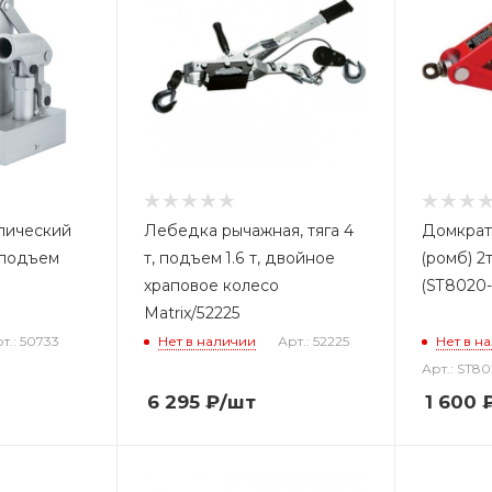
лический
Лебедка рычажная, тяга 4
Домкрат
 подъем
т, подъем 1.6 т, двойное
(ромб) 
храповое колесо
(ST8020-
Matrix/52225
т.: 50733
Нет в наличии
Арт.: 52225
Нет в н
Арт.: ST8
6 295
₽
/шт
1 600