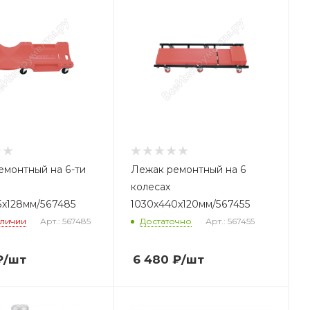
емонтный на 6-ти
Лежак ремонтный на 6
колесах
5х128мм/567485
1030х440х120мм/567455
аличии
Арт.: 567485
Достаточно
Арт.: 567455
₽
/шт
6 480
₽
/шт