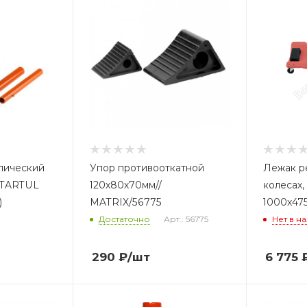
лический
Упор противооткатной
Лежак р
STARTUL
120х80х70мм//
колесах,
)
MATRIX/56775
1000х47
Достаточно
Арт.: 56775
Нет в н
290
₽
/шт
6 775