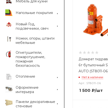
Мебель для кухни
Напольные покрытия
Новый Год,
подсвечники, свеч
Ножки, опоры, штанги
мебельные
Огнетушители,
пожаротушение,
Домкрат гидрав
пожарная
6т бутылочный 
безопасность
AUTO (ST8011-06
Отопление
Нет в наличии
Арт.: ST8011-06
Оформление
1 500
₽
/шт
интерьера
Панели декоративные
стеновые