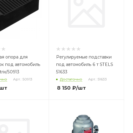
ая опора для
Регулируемые подставки
ок под автомобиль
под автомобиль 6 т STELS
trix/50913
51633
очно
Арт.: 50913
Достаточно
Арт.: 51633
/шт
8 150
₽
/шт