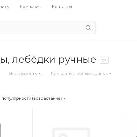
пить
Компания
Контакты
ы, лебёдки ручные
57
—
—
Инструменты
Домкраты, лебёдки ручные
 популярности (возрастание)