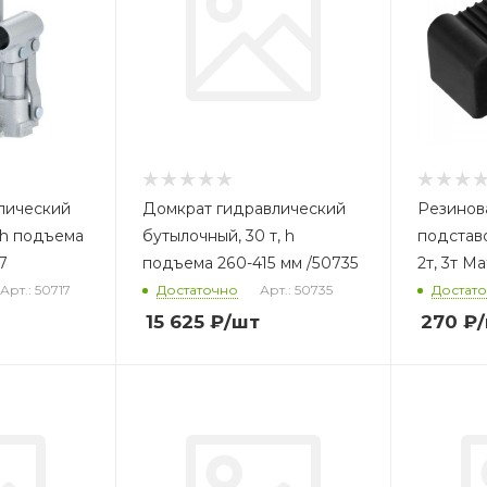
лический
Домкрат гидравлический
Резинов
, h подъема
бутылочный, 30 т, h
подстав
7
подъема 260-415 мм /50735
2т, 3т Ma
Арт.: 50717
Достаточно
Арт.: 50735
Достат
15 625
₽
/шт
270
₽