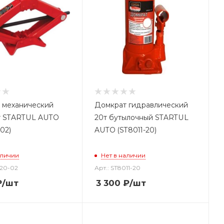
 механический
Домкрат гидравлический
2т STARTUL AUTO
20т бутылочный STARTUL
02)
AUTO (ST8011-20)
аличии
Нет в наличии
020-02
Арт.: ST8011-20
₽
/шт
3 300
₽
/шт