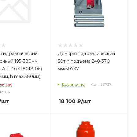
 гидравлический
Домкрат гидравлический
лочный 195-380мм
50т h подъема 240-370
 AUTO (ST8018-06)
мм/50737
95мм, h max 380мм)
аличии
Достаточно
Арт.: 50737
18-06
/шт
18 100
₽
/шт