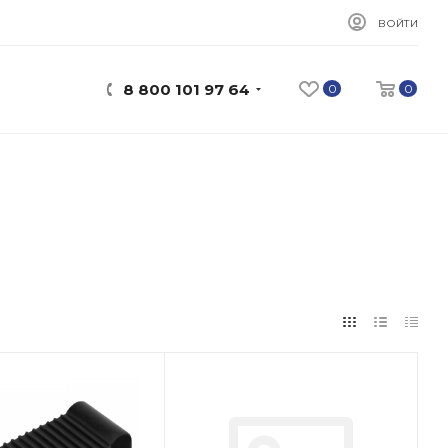
ВОЙТИ
8 800 101 97 64
0
0