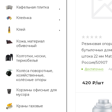
Кафельная плитка
Клеёнка
Клей
Кожа, материал
Резиновая опор
обивочный
бутылочных дом
Колготки, носки,
штока 22 мм Matr
термобельё
Россия/50907
Достаточно
Ар
Колёса поворотные,
хозяйственные,
колёсные опоры
420
₽
/шт
Корзины офисные для
мусора
Краны газовые