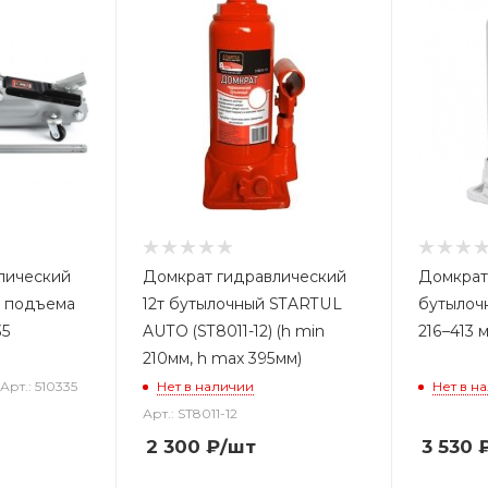
лический
Домкрат гидравлический
Домкрат
 h подъема
12т бутылочный STARTUL
бутылочн
35
AUTO (ST8011-12) (h min
216–413 
210мм, h max 395мм)
Арт.: 510335
Нет в наличии
Нет в н
Арт.: ST8011-12
2 300
₽
/шт
3 530