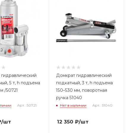
 гидравлический
Домкрат гидравлический
ый, 5 т, h подъема
подкатный, 3 т, h подъема
мм /50721
150–530 мм, поворотная
ручка 51040
аличии
Арт.: 50721
Нет в наличии
Арт.: 51040
₽
/шт
12 350
₽
/шт