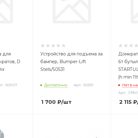
а для
Устройство для подъема за
Домкрат
кратов, D
бампер, Bumper-Lift
6т буты
ix
Stels/50531
STARTUL
(h min 1
т.: 50907
Достаточно
Арт.: 50531
Нет в н
Арт.: ST80
1 700
₽
/шт
2 115
₽