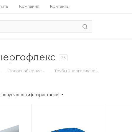
пить
Компания
Контакты
нергофлекс
35
—
—
Водоснабжение
Трубы Энергофлекс
 популярности (возрастание)