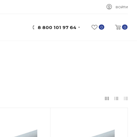
ВОЙТИ
8 800 101 97 64
0
0