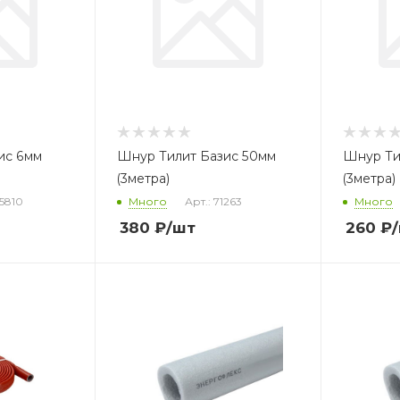
ис 6мм
Шнур Тилит Базис 50мм
Шнур Ти
(3метра)
(3метра)
05810
Много
Арт.: 71263
Много
380
₽
/шт
260
₽