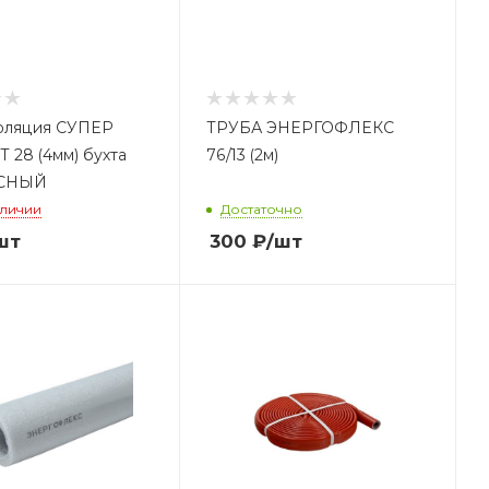
оляция СУПЕР
ТРУБА ЭНЕРГОФЛЕКС
 28 (4мм) бухта
76/13 (2м)
АСНЫЙ
аличии
Достаточно
шт
300
₽
/шт