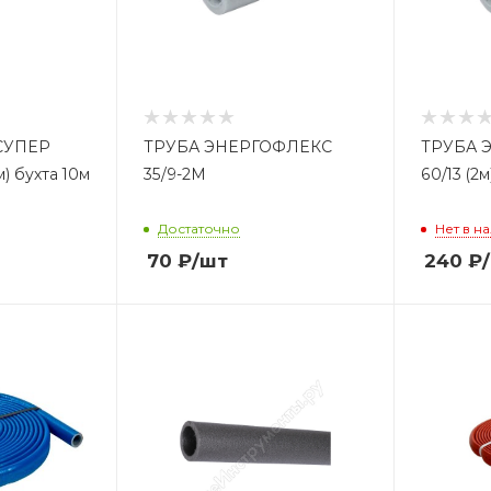
 СУПЕР
ТРУБА ЭНЕРГОФЛЕКС
ТРУБА 
) бухта 10м
35/9-2М
60/13 (2м
Достаточно
Нет в н
70
₽
/шт
240
₽