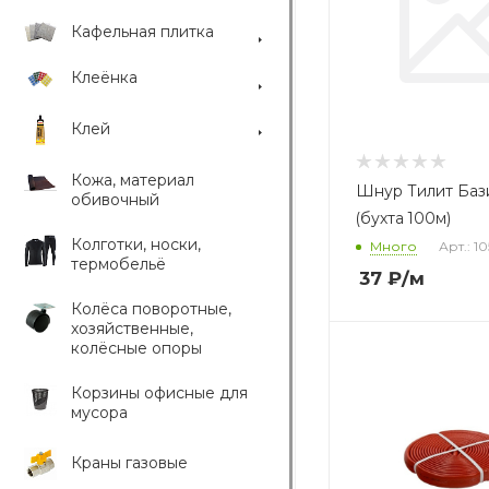
Кафельная плитка
Клеёнка
Клей
Кожа, материал
Шнур Тилит Баз
обивочный
(бухта 100м)
Колготки, носки,
Много
Арт.: 1
термобельё
37
₽
/м
Колёса поворотные,
хозяйственные,
колёсные опоры
Корзины офисные для
мусора
Краны газовые