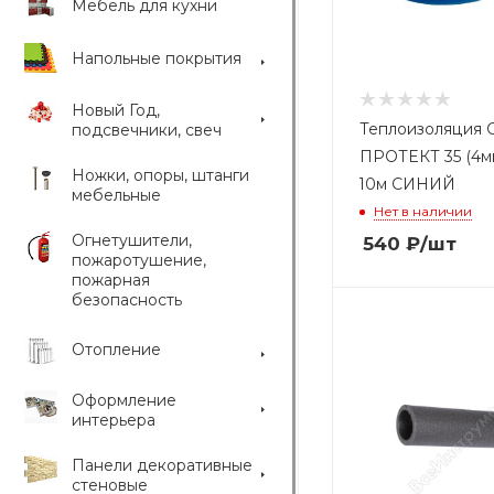
Мебель для кухни
Напольные покрытия
Новый Год,
Теплоизоляция
подсвечники, свеч
ПРОТЕКТ 35 (4мм
Ножки, опоры, штанги
10м СИНИЙ
мебельные
Нет в наличии
Огнетушители,
540
₽
/шт
пожаротушение,
пожарная
безопасность
Отопление
Оформление
интерьера
Панели декоративные
стеновые