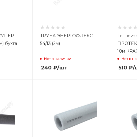
 СУПЕР
ТРУБА ЭНЕРГОФЛЕКС
Теплоиз
) бухта
54/13 (2м)
ПРОТЕКТ
10м КР
Нет в наличии
Нет в н
240
₽
/шт
510
₽
/