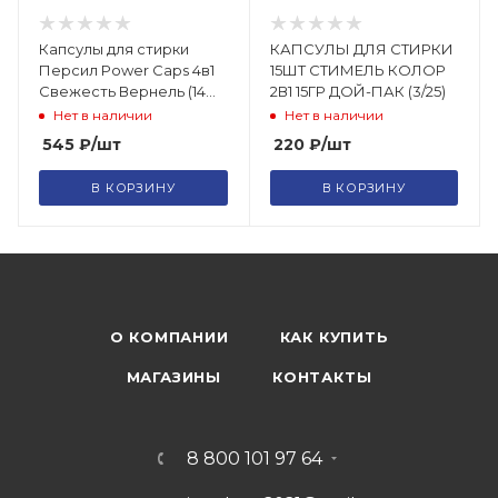
Капсулы для стирки
КАПСУЛЫ ДЛЯ СТИРКИ
Персил Power Caps 4в1
15ШТ СТИМЕЛЬ КОЛОР
Свежесть Вернель (14
2В1 15ГР ДОЙ-ПАК (3/25)
шт)
Нет в наличии
Нет в наличии
545
₽
/шт
220
₽
/шт
В КОРЗИНУ
В КОРЗИНУ
О КОМПАНИИ
КАК КУПИТЬ
МАГАЗИНЫ
КОНТАКТЫ
8 800 101 97 64