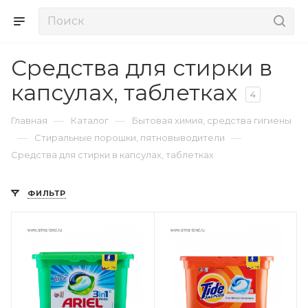
Средства для стирки в
капсулах, таблетках
4
—
—
Главная
Каталог
Бытовая химия, средства гигиены
—
—
Стиральные порошки, пятновыводители
Средства для стирки в капсулах, таблетках
ФИЛЬТР