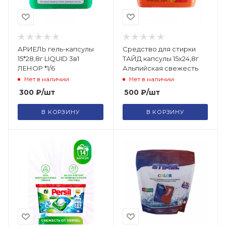
АРИЕЛЬ гель-капсулы
Средство для стирки
15*28,8г LIQUID 3в1
ТАЙД капсулы 15х24,8г
ЛЕНОР *1/6
Альпийская свежесть
Нет в наличии
Нет в наличии
300
₽
/шт
500
₽
/шт
В КОРЗИНУ
В КОРЗИНУ