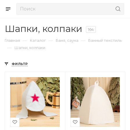
Шапки, колпаки
164
—
—
—
Главная
Каталог
Баня, сауна
Банный текстиль
—
Шапки, колпаки
ФИЛЬТР