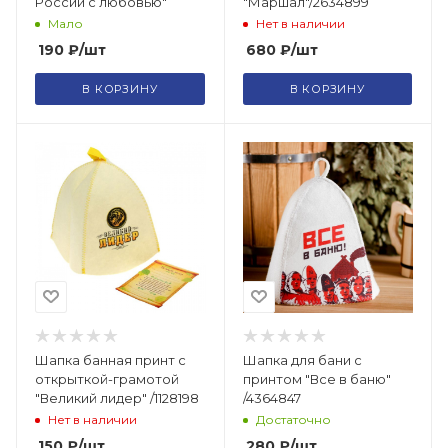
России с любовью"
"Маршал"/2634899
Мало
Нет в наличии
190
₽
/шт
680
₽
/шт
В КОРЗИНУ
В КОРЗИНУ
Шапка банная принт с
Шапка для бани с
открыткой-грамотой
принтом "Все в баню"
"Великий лидер" /1128198
/4364847
Нет в наличии
Достаточно
150
₽
/шт
280
₽
/шт