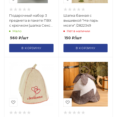
Подарочный набор 3
Шапка банная с
предмета в пакете ПВХ
вышивкой "Не парь
с крючком (шапка Cекс-
мозги" /2822349
инструктор, коврик,
Мало
Нет в наличии
пропуск в женскую
560
₽
/шт
150
₽
/шт
В КОРЗИНУ
В КОРЗИНУ