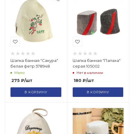
Шапка банная "Сакура"
Шапка банная "Папаха"
белая фетр 578948
серая 105002
Мало
Нет в наличии
275
₽
/шт
180
₽
/шт
В КОРЗИНУ
В КОРЗИНУ