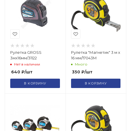
Рулетка GROSS
Рулетка "Магнетик" 3 м x
3мх16мм/31122
16 мм/17043М
Нет в наличии
Много
640
₽
/шт
350
₽
/шт
В КОРЗИНУ
В КОРЗИНУ