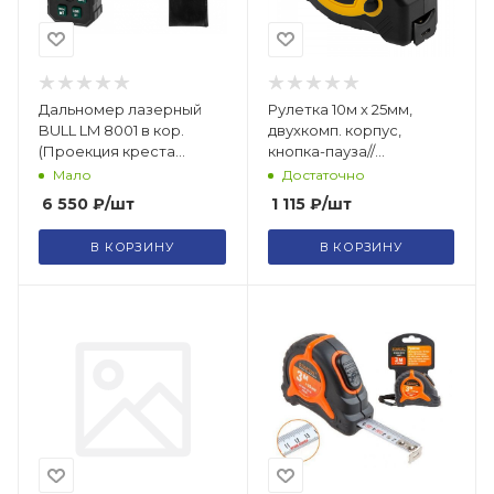
Дальномер лазерный
Рулетка 10м х 25мм,
BULL LM 8001 в кор.
двухкомп. корпус,
(Проекция креста
кнопка-пауза//
(зеленый), 0,08 - 80 м, +-
Denzel/31545
Мало
Достаточно
2 мм) (1323465)
6 550
₽
/шт
1 115
₽
/шт
В КОРЗИНУ
В КОРЗИНУ