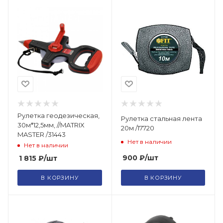
Рулетка геодезическая,
Рулетка стальная лента
30м*12,5мм, //MATRIX
20м /17720
MASTER /31443
Нет в наличии
Нет в наличии
900
₽
/шт
1 815
₽
/шт
В КОРЗИНУ
В КОРЗИНУ