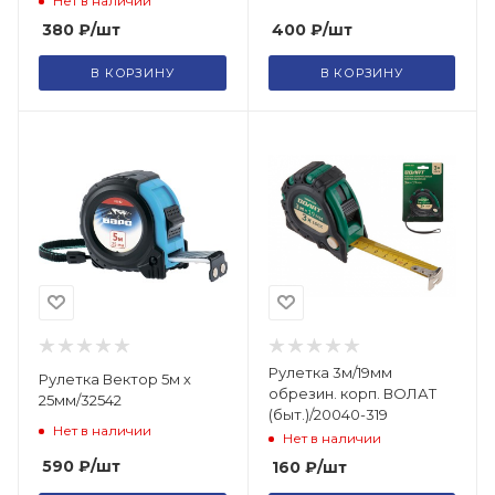
Нет в наличии
400
₽
/шт
380
₽
/шт
В КОРЗИНУ
В КОРЗИНУ
Рулетка 3м/19мм
Рулетка Вектор 5м х
обрезин. корп. ВОЛАТ
25мм/32542
(быт.)/20040-319
Нет в наличии
Нет в наличии
590
₽
/шт
160
₽
/шт