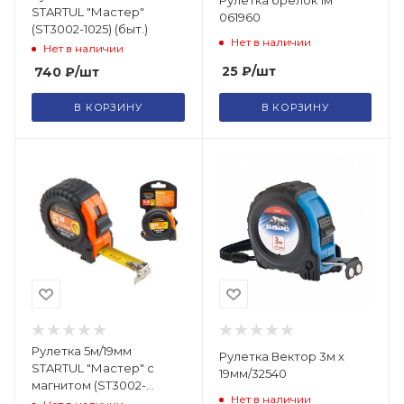
STARTUL "Мастер"
061960
(ST3002-1025) (быт.)
Нет в наличии
Нет в наличии
25
₽
/шт
740
₽
/шт
В КОРЗИНУ
В КОРЗИНУ
Рулетка 5м/19мм
Рулетка Вектор 3м х
STARTUL "Мастер" с
19мм/32540
магнитом (ST3002-
Нет в наличии
0519М)