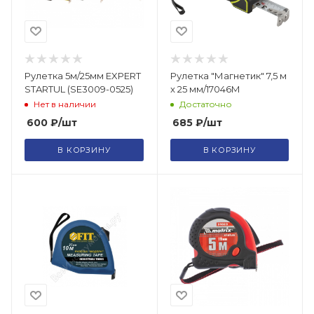
Рулетка 5м/25мм EXPERT
Рулетка "Магнетик" 7,5 м
STARTUL (SE3009-0525)
x 25 мм/17046М
Нет в наличии
Достаточно
600
₽
/шт
685
₽
/шт
В КОРЗИНУ
В КОРЗИНУ