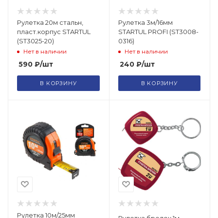
Рулетка 20м стальн,
Рулетка 3м/16мм
пласт.корпус STARTUL
STARTUL PROFI (ST3008-
(ST3025-20)
0316)
Нет в наличии
Нет в наличии
590
₽
/шт
240
₽
/шт
В КОРЗИНУ
В КОРЗИНУ
Рулетка 10м/25мм
Рулетка брелок 1м