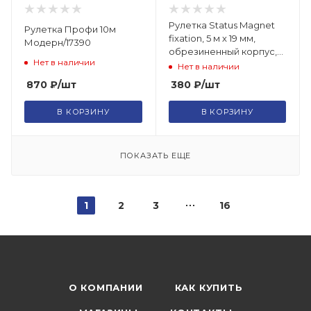
Рулетка Status Magnet
Рулетка Профи 10м
fixation, 5 м х 19 мм,
Модерн/17390
обрезиненный корпус,
Нет в наличии
зацеп с магнитом
Нет в наличии
Matrix/31023
870
₽
/шт
380
₽
/шт
В КОРЗИНУ
В КОРЗИНУ
ПОКАЗАТЬ ЕЩЕ
1
2
3
16
О КОМПАНИИ
КАК КУПИТЬ