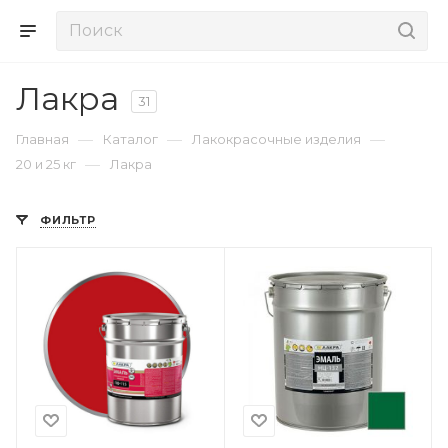
Лакра
31
—
—
—
Главная
Каталог
Лакокрасочные изделия
—
20 и 25 кг
Лакра
ФИЛЬТР