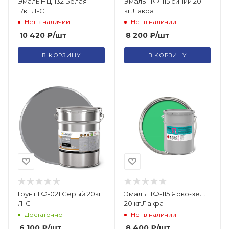
Эмаль НЦ-132 Белая
Эмаль ПФ-115 синий 20
17кг.Л-С
кг.Лакра
Нет в наличии
Нет в наличии
10 420
₽
/шт
8 200
₽
/шт
В КОРЗИНУ
В КОРЗИНУ
Грунт ГФ-021 Серый 20кг
Эмаль ПФ-115 Ярко-зел.
Л-С
20 кг.Лакра
Достаточно
Нет в наличии
6 100
₽
/шт
8 400
₽
/шт