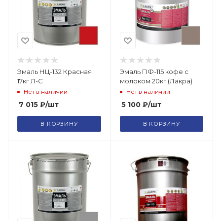
Эмаль НЦ-132 Красная
Эмаль ПФ-115 кофе с
17кг Л-С
молоком 20кг.(Лакра)
Нет в наличии
Нет в наличии
7 015
₽
/шт
5 100
₽
/шт
В КОРЗИНУ
В КОРЗИНУ