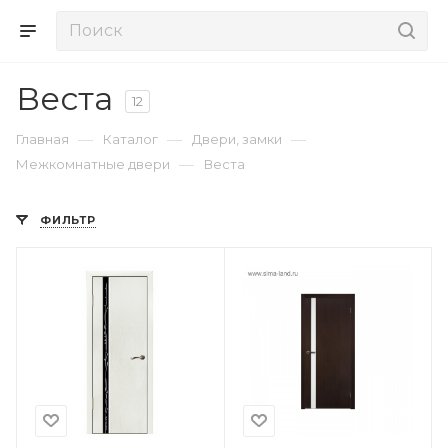
Веста
12
—
—
—
Главная
Каталог
Двери, замки
—
Межкомнатные двери
Веста
ФИЛЬТР