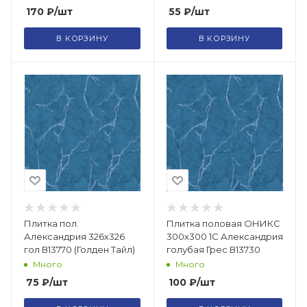
170
₽
/шт
55
₽
/шт
В КОРЗИНУ
В КОРЗИНУ
Плитка пол.
Плитка половая ОНИКС
Александрия 326х326
300х300 1С Александрия
гол В13770 (Голден Тайл)
голубая Грес В13730
Много
Много
75
₽
/шт
100
₽
/шт