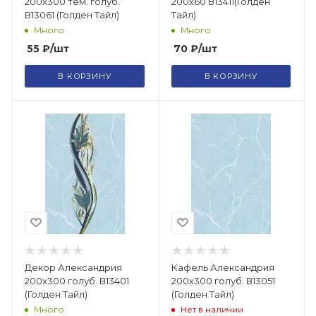
200х300 тем. голуб.
200х60 В13411(Голден
В13061 (Голден Тайл)
Тайл)
Много
Много
55
₽
/шт
70
₽
/шт
В КОРЗИНУ
В КОРЗИНУ
Декор Александрия
Кафель Александрия
200х300 голуб. В13401
200х300 голуб. В13051
(Голден Тайл)
(Голден Тайл)
Много
Нет в наличии