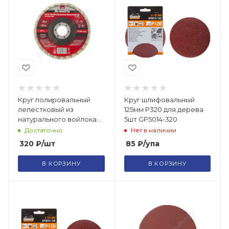
Круг полировальный
Круг шлифовальный
лепестковый из
125мм Р320 для дерева
натурального войлока
5шт GP5014-320
125 х 22,2 мм /75934
Достаточно
Нет в наличии
320
₽
/шт
85
₽
/упа
В КОРЗИНУ
В КОРЗИНУ