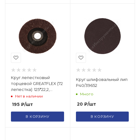
Круг лепестковый
Круг шлифовальный лип
торцевой GREATFLEX (72
Р40/39652
лепестка): 125*22,2,
Много
Р36/71-837/71-843
Нет в наличии
20
₽
/шт
195
₽
/шт
В КОРЗИНУ
В КОРЗИНУ