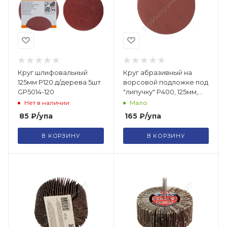
Круг шлифовальный
Круг абразивный на
125мм Р120 д/дерева 5шт
ворсовой подложке под
GP5014-120
"липучку" Р400, 125мм,
10шт/73874
Нет в наличии
Мало
85
₽
/упа
165
₽
/упа
В КОРЗИНУ
В КОРЗИНУ