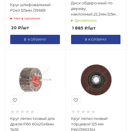
Диск обдирочный по
Круг шлифовальный
дереву,
Р240 125мм /39669
наклонный,22,2мм,125мм,
Нет в наличии
грубая насечка/39524
Достаточно
20
₽
/шт
1 885
₽
/шт
В КОРЗИНУ
В КОРЗИНУ
Круг лепестковый для
Круг лепестковый
дрели Р60 60х20х6мм
торцевой 125 мм
74112
Р60/39933М