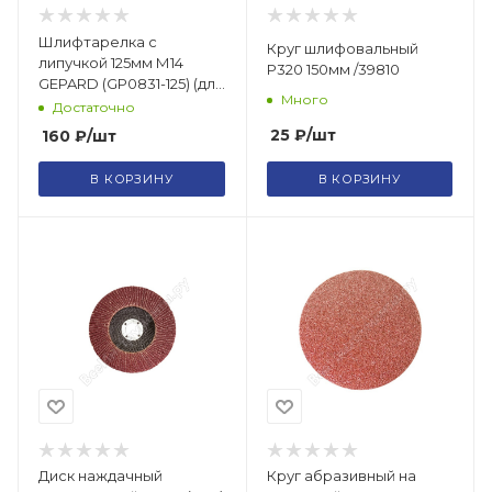
Шлифтарелка с
Круг шлифовальный
липучкой 125мм М14
Р320 150мм /39810
GEPARD (GP0831-125) (для
Много
УШМ)
Достаточно
25
₽
/шт
160
₽
/шт
В КОРЗИНУ
В КОРЗИНУ
Диск наждачный
Круг абразивный на