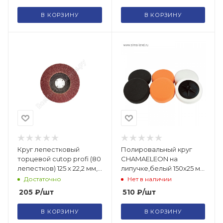
В КОРЗИНУ
В КОРЗИНУ
Круг лепестковый
Полировальный круг
торцевой cutop profi (80
CHAMAELEON на
лепестков) 125 х 22,2 мм,
липучке,белый 150х25 мм
Р40/70-12540
жесткий 3424414
Достаточно
Нет в наличии
205
₽
/шт
510
₽
/шт
В КОРЗИНУ
В КОРЗИНУ