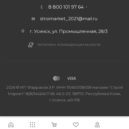
8 800 101 97 64
stroimarket_2021@mail.ru
г. Усинск, ул. Промышленная, 28/3
ПОЛИТИКА КОНФИДЕНЦИАЛЬНОСТИ
2026 © ИП Фаррахов Э.Р. ИНН 110600158359 магазин "Строй
Маркет" 8(82144)46-7-56; 46-2-03. 169710, Республика Коми,
г.Усинск, а/я 178