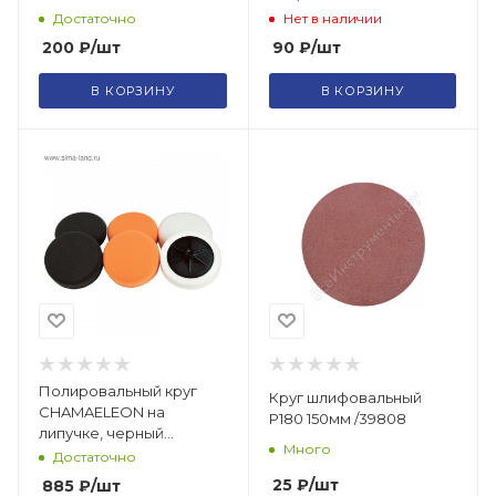
Достаточно
Нет в наличии
200
₽
/шт
90
₽
/шт
В КОРЗИНУ
В КОРЗИНУ
Полировальный круг
Круг шлифовальный
CHAMAELEON на
Р180 150мм /39808
липучке, черный
Много
150х25мм. мягкий 3424416
Достаточно
25
₽
/шт
885
₽
/шт