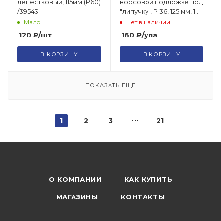
лепестковый, 115мм (Р60)
ворсовой подложке под
/39543
"липучку", P 36, 125 мм, 10
шт Matrix/73833
Мало
Нет в наличии
120
₽
/шт
160
₽
/упа
В КОРЗИНУ
В КОРЗИНУ
ПОКАЗАТЬ ЕЩЕ
1
2
3
21
О КОМПАНИИ
КАК КУПИТЬ
МАГАЗИНЫ
КОНТАКТЫ