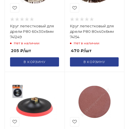
Круг лепестковый для
Круг лепестковый для
дрели Р80 60х30х6мм
дрели Р80 80х40х6мм
741249
74154
Нет в наличии
Нет в наличии
205
₽
/шт
470
₽
/шт
В КОРЗИНУ
В КОРЗИНУ