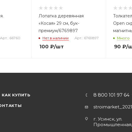
я.
Лопатка деревянная
Толкател
«Косая» 29 см, бук-
Open ск
премиум/6769897
магнитн
Арт.: 66760
Нет в наличии
Арт.: 6769897
Много
100
₽
/шт
90
₽
/
8 800 101 97 64
КАК КУПИТЬ
ОНТАКТЫ
stroimarket_202
г. Усинск, ул.
Промышленная,