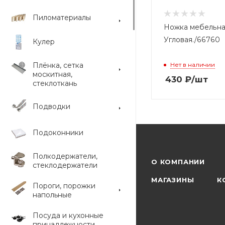
Пиломатериалы
Ножка мебельна
Угловая./66760
Кулер
Плёнка, сетка
Нет в наличии
москитная,
430
₽
/шт
стеклоткань
Подводки
Подоконники
Полкодержатели,
О КОМПАНИИ
стеклодержатели
МАГАЗИНЫ
К
Пороги, порожки
напольные
Посуда и кухонные
принадлежности