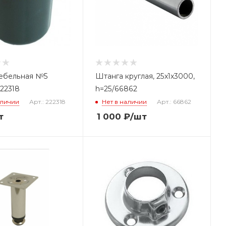
ебельная №5
Штанга круглая, 25х1х3000,
222318
h=25/66862
аличии
Арт.: 222318
Нет в наличии
Арт.: 66862
т
1 000
₽
/шт