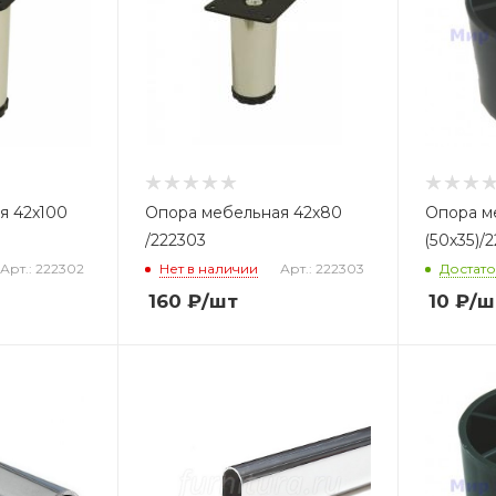
я 42х100
Опора мебельная 42х80
Опора м
/222303
(50х35)/
Арт.: 222302
Нет в наличии
Арт.: 222303
Достат
160
₽
/шт
10
₽
/ш