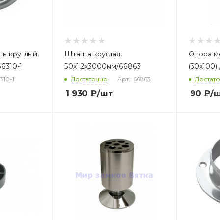
ь круглый,
Штанга круглая,
Опора м
6310-1
50х1,2х3000мм/66863
(30х100)
6310-1
Достаточно
Арт.: 66863
Достат
1 930
₽
/шт
90
₽
/