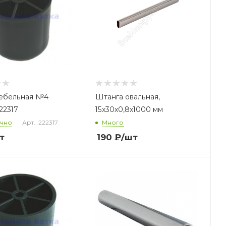
ебельная №4
Штанга овальная,
222317
15х30х0,8х1000 мм
очно
Арт.: 222317
Много
т
190
₽
/шт