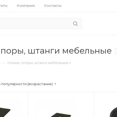
пить
Компания
Контакты
опоры, штанги мебельные
—
Ножки, опоры, штанги мебельные
 популярности (возрастание)