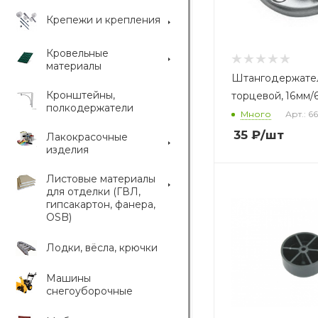
Крепежи и крепления
Кровельные
материалы
Штангодержател
Кронштейны,
торцевой, 16мм/6
полкодержатели
Много
Арт.: 6
35
₽
/шт
Лакокрасочные
изделия
Листовые материалы
для отделки (ГВЛ,
гипсакартон, фанера,
OSB)
Лодки, вёсла, крючки
Машины
снегоуборочные