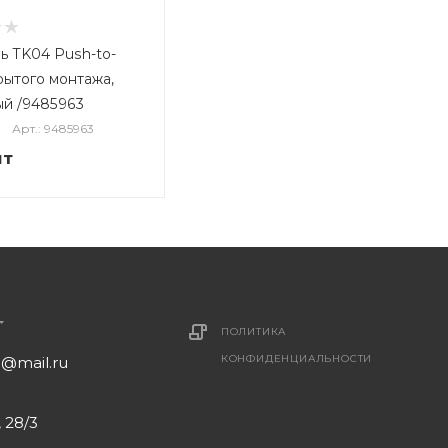
ь TK04 Push-to-
рытого монтажа,
ый /9485963
Арт.: 9485963
шт
ПОЛИТИКА
КОНФИДЕНЦИАЛЬНОСТИ
1@mail.ru
 28/3