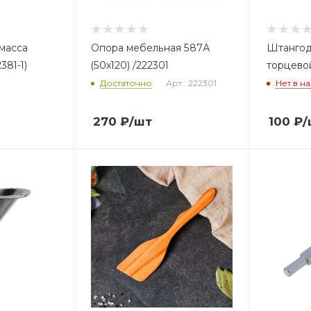
масса
Опора мебельная 587А
Штангод
381-1)
(50х120) /222301
торцевой
Достаточно
Арт.: 222301
Нет в н
270
₽
/шт
100
₽
/