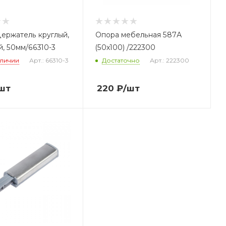
ержатель круглый,
Опора мебельная 587А
, 50мм/66310-3
(50х100) /222300
аличии
Арт.: 66310-3
Достаточно
Арт.: 222300
шт
220
₽
/шт