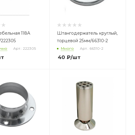
ебельная 118А
Штангодержатель круглый,
 /222305
торцевой 25мм/66310-2
очно
Арт.: 222305
Много
Арт.: 66310-2
шт
40
₽
/шт