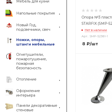
Мебель для кухни
Напольные покрытия
Опора №3 пласт
STARFIX (SMP-52
Новый Год,
подсвечники, свеч
Нет в наличии
Арт.: SMP-52381-1
Ножки, опоры,
8
₽
/шт
штанги мебельные
Огнетушители,
пожаротушение,
пожарная
безопасность
Отопление
Оформление
интерьера
Панели декоративные
стеновые