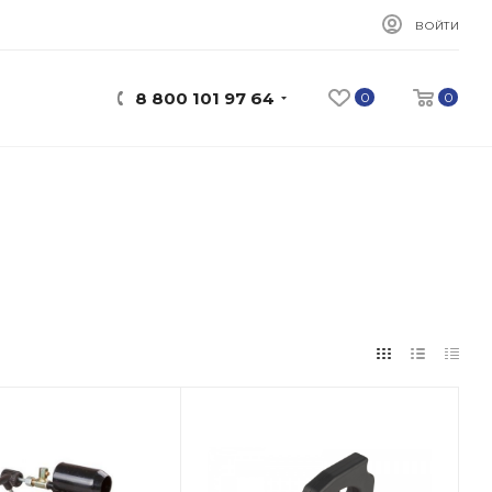
ВОЙТИ
8 800 101 97 64
0
0