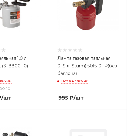
яльная 1,0 л
Лампа газовая паяльная
 (ST8800-10)
0,19 л (Sturm) 5015-01-Р(без
баллона)
аличии
Нет в наличии
800-10
₽
/шт
995
₽
/шт