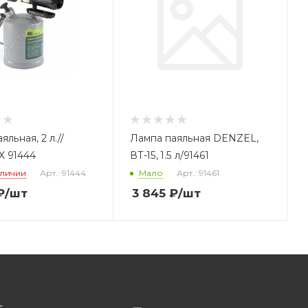
яльная, 2 л.//
Лампа паяльная DENZEL,
 91444
ВТ-15, 1.5 л/91461
аличии
Арт.: 91444
Мало
Арт.: 91461
₽
/шт
3 845
₽
/шт