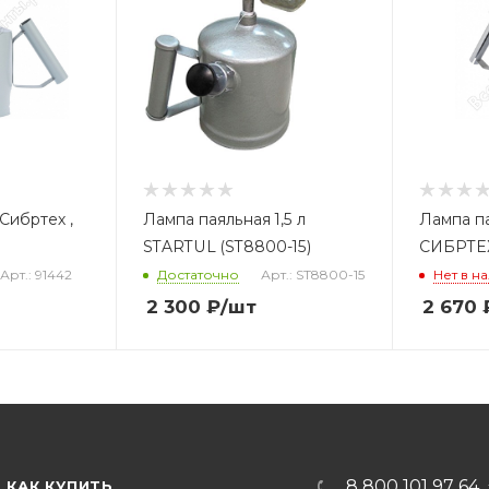
Сибртех ,
Лампа паяльная 1,5 л
Лампа па
STARTUL (ST8800-15)
СИБРТЕХ
Арт.: 91442
Достаточно
Арт.: ST8800-15
Нет в н
2 300
₽
/шт
2 670
8 800 101 97 64
КАК КУПИТЬ