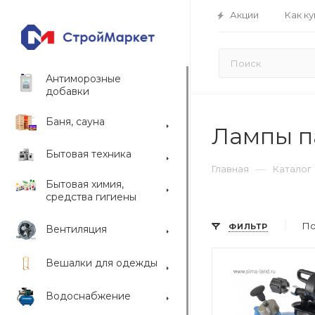
Акции
Как ку
Антиморозные
добавки
Баня, сауна
Лампы п
Бытовая техника
—
Главная
Каталог
Бытовая химия,
средства гигиены
По
ФИЛЬТР
Вентиляция
Вешалки для одежды
Водоснабжение