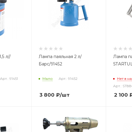
,5 л//
Лампа паяльная 2 л/
Лампа па
Барс/91452
STARTUL
Арт.: 91451
Мало
Арт.: 91452
Нет в н
Арт.: ST8
3 800
₽
/шт
2 100