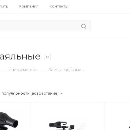
пить
Компания
Контакты
аяльные
8
—
—
Инструменты
Лампы паяльные
 популярности (возрастание)