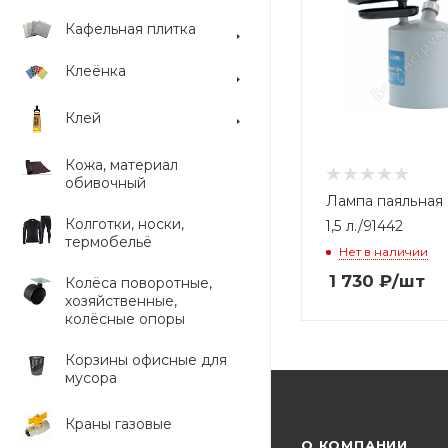
Кафельная плитка
Клеёнка
Клей
Кожа, материал
обивочный
Лампа паяльная 
Колготки, носки,
1,5 л./91442
термобельё
Нет в наличии
1 730
₽
/шт
Колёса поворотные,
хозяйственные,
колёсные опоры
Корзины офисные для
мусора
Краны газовые
О КОМПАНИИ