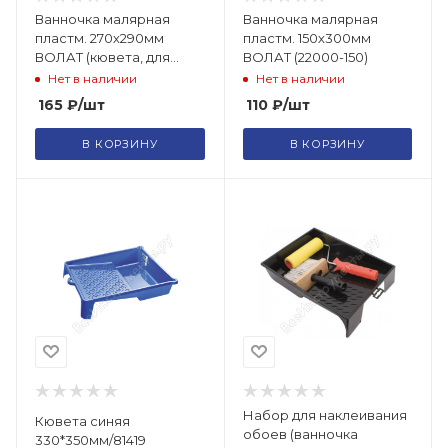
Ванночка малярная
Ванночка малярная
пластм. 270х290мм
пластм. 150х300мм
ВОЛАТ (кювета, для
ВОЛАТ (22000-150)
валиков длиной до
Нет в наличии
Нет в наличии
180мм) (22000-270)
165
₽
/шт
110
₽
/шт
В КОРЗИНУ
В КОРЗИНУ
Набор для наклеивания
Кювета синяя
обоев (ванночка
330*350мм/81419