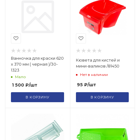
Ванночка для краски 620
Кювета для кистей и
х 370 мм ( черная )/30-
мини-валиков /81450
1323
Нет в наличии
Мало
95
₽
/шт
1 500
₽
/шт
В КОРЗИНУ
В КОРЗИНУ