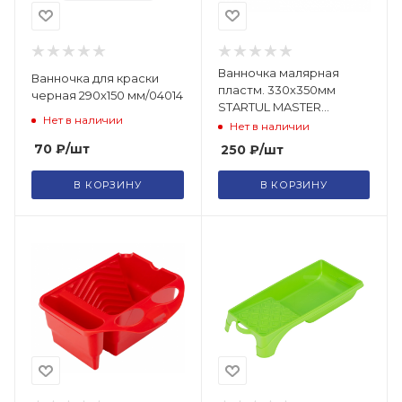
Ванночка малярная
Ванночка для краски
пластм. 330х350мм
черная 290х150 мм/04014
STARTUL MASTER
Нет в наличии
(ST0801-33-35)
Нет в наличии
70
₽
/шт
250
₽
/шт
В КОРЗИНУ
В КОРЗИНУ