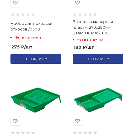
Ванночка малярная
Набор для покраски
пластм. 270х290мм
откосов /03001
STARTUL MASTER
Нет в наличии
(ST0801-27-29)
Нет в наличии
275
₽
/шт
180
₽
/шт
В КОРЗИНУ
В КОРЗИНУ