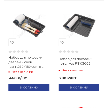
Набор для покраски
Набор для покраски
дверей и окон
потолков FIT 03005
(ванн.290х150+вал. п-
Нет в наличии
акрил 100мм+мал. лента
Нет в наличии
25ммх50м+кисти
280
₽
/шт
460
₽
/шт
25,38мм)
В КОРЗИНУ
В КОРЗИНУ