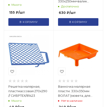
330х250мм+валик
Много
прижимной
Достаточно
150мм+макловица)
155
₽
/шт
630
₽
/шт
В КОРЗИНУ
В КОРЗИНУ
Решетка малярная,
Ванночка малярная
пластмассовая 270х290
пластм. 330х350мм
// СИБРТЕХ/81423
ВОЛАТ (кювета, для
валиков длиной до
Много
Нет в наличии
300мм) (22000-330)