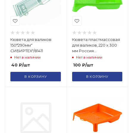
Кювета для валиков
Кювета пластмассовая
150*290мм"
для валиков, 220 х 300
СИБИРТЕХ"/81411
мм Россия
Сибртех/81416
Нет в наличии
Нет в наличии
40
₽
/шт
100
₽
/шт
В КОРЗИНУ
В КОРЗИНУ