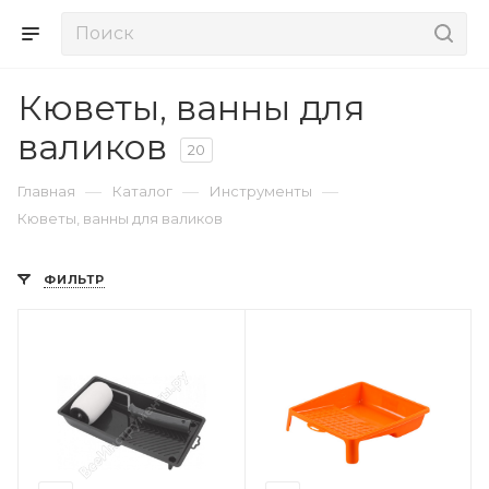
Кюветы, ванны для
валиков
20
—
—
—
Главная
Каталог
Инструменты
Кюветы, ванны для валиков
ФИЛЬТР