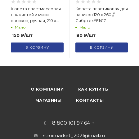
Кювета пластмассовая
Кювета пластиковая для
для кистей и мини-
валиков 120 х 260 //
валиков, ручная, 210 х
Сибртех//81417
180 х 90 мм Matrix /81485
Мало
Мало
150
₽
/шт
80
₽
/шт
В КОРЗИНУ
В КОРЗИНУ
О КОМПАНИИ
КАК КУПИТЬ
МАГАЗИНЫ
КОНТАКТЫ
8 800 101 97 64
stroimarket_2021@mail.ru