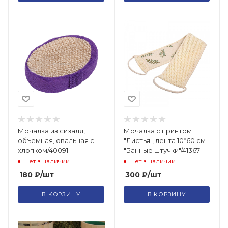
Мочалка из сизаля,
Мочалка с принтом
объемная, овальная с
"Листья", лента 10*60 см
хлопком/40091
"Банные штучки"/41367
Нет в наличии
Нет в наличии
180
₽
/шт
300
₽
/шт
В КОРЗИНУ
В КОРЗИНУ