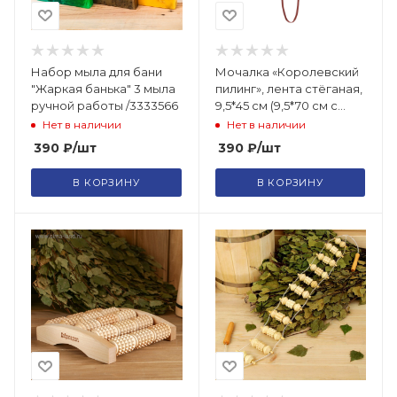
Набор мыла для бани
Мочалка «Королевский
"Жаркая банька" 3 мыла
пилинг», лента стёганая,
ручной работы /3333566
9,5*45 см (9,5*70 см с
ручками), в
Нет в наличии
Нет в наличии
ассортименте 3 цв
390
₽
/шт
390
₽
/шт
В КОРЗИНУ
В КОРЗИНУ