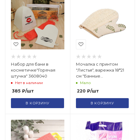
Набор для бани в
Мочалка с принтом
косметичке"Горячая
"Листья", варежка 18*21
штучка" 3608040
см "Банные
штучки"/41366
Нет в наличии
Мало
385
₽
/шт
220
₽
/шт
В КОРЗИНУ
В КОРЗИНУ