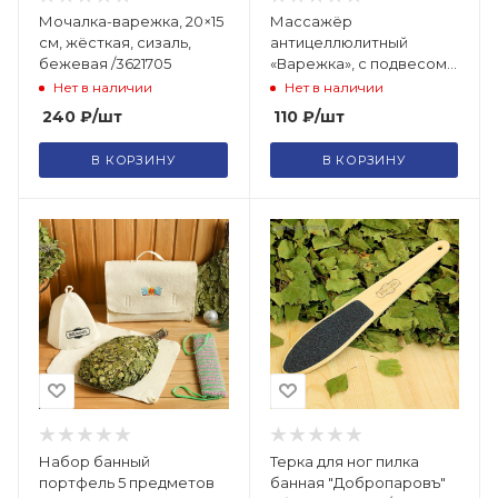
Мочалка-варежка, 20×15
Массажёр
см, жёсткая, сизаль,
антицеллюлитный
бежевая /3621705
«Варежка», с подвесом,
цвет МИКС /5117968
Нет в наличии
Нет в наличии
240
₽
/шт
110
₽
/шт
В КОРЗИНУ
В КОРЗИНУ
Набор банный
Терка для ног пилка
портфель 5 предметов
банная "Добропаровъ"