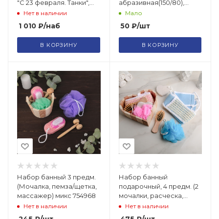
"С 23 февраля. Танки",
абразивная(150/80),
белый /3958813
23.4х4.3х0.4см/2998486
Нет в наличии
Мало
1 010
₽
/наб
50
₽
/шт
В КОРЗИНУ
В КОРЗИНУ
Набор банный 3 предм.
Набор банный
(Мочалка, пемза/щетка,
подарочный, 4 предм. (2
массажер) микс 754968
мочалки, расческа,
пемза) МИКС 1290505
Нет в наличии
Нет в наличии