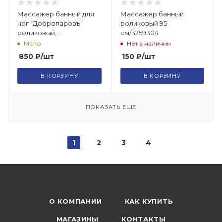
Массажер банный для
Массажёр банный
ног "Добропаровъ"
роликовый 95
роликовый,
см/3259304
комбинированный,
Мало
Нет в наличии
средний/2998474
850
₽
/шт
150
₽
/шт
В КОРЗИНУ
В КОРЗИНУ
ПОКАЗАТЬ ЕЩЕ
1
2
3
4
О КОМПАНИИ
КАК КУПИТЬ
МАГАЗИНЫ
КОНТАКТЫ