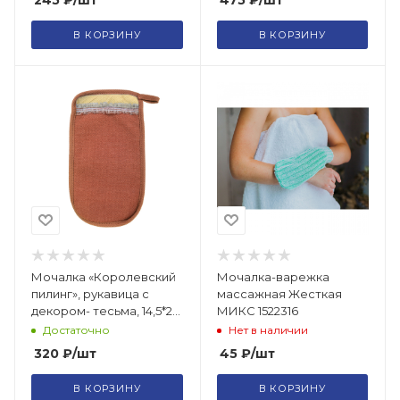
245
₽
/шт
475
₽
/шт
В КОРЗИНУ
В КОРЗИНУ
Мочалка «Королевский
Мочалка-варежка
пилинг», рукавица с
массажная Жесткая
декором- тесьма, 14,5*25
МИКС 1522316
см, в ассортименте 3
Достаточно
Нет в наличии
цвета "Банны
320
₽
/шт
45
₽
/шт
В КОРЗИНУ
В КОРЗИНУ