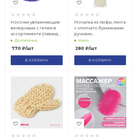
Носочки увлажняющие
Мочалка из люфы, лента
велюровые с гелем в
с хлопчато-бумажными
ассортименте (лаванда,
ручками,
алоэ вера) "Банные
овальная/40056
Достаточно
Мало
штучки"/40213
770
₽
/шт
280
₽
/шт
В КОРЗИНУ
В КОРЗИНУ