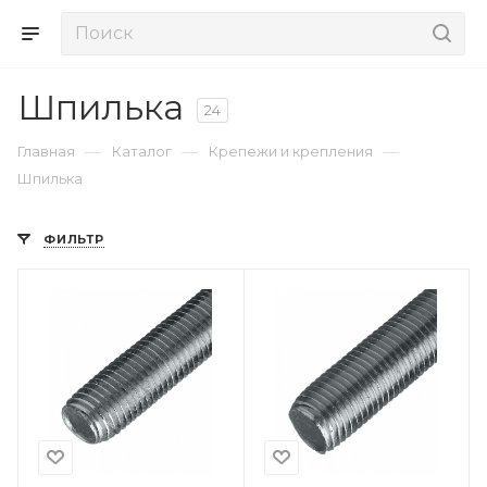
Шпилька
24
—
—
—
Главная
Каталог
Крепежи и крепления
Шпилька
ФИЛЬТР