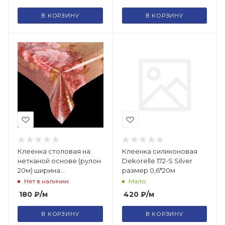
В КОРЗИНУ
В КОРЗИНУ
Клеенка столовая на
Клеенка силиконовая
нетканой основе (рулон
Dekorelle 172-S Silver
20м) ширина
размер 0,6*20м
137см/1848064
Нет в наличии
Мало
180
₽
/м
420
₽
/м
В КОРЗИНУ
В КОРЗИНУ