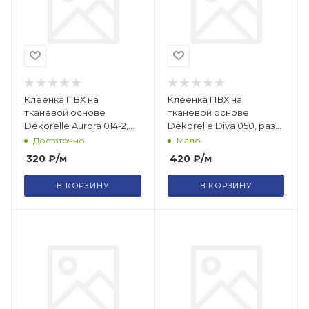
Клеенка ПВХ на
Клеенка ПВХ на
тканевой основе
тканевой основе
Dekorelle Aurora 014-2,
Dekorelle Diva 050, разм.
разм. 1,4*20м
1,4х20м
Достаточно
Мало
320
₽
/м
420
₽
/м
В КОРЗИНУ
В КОРЗИНУ