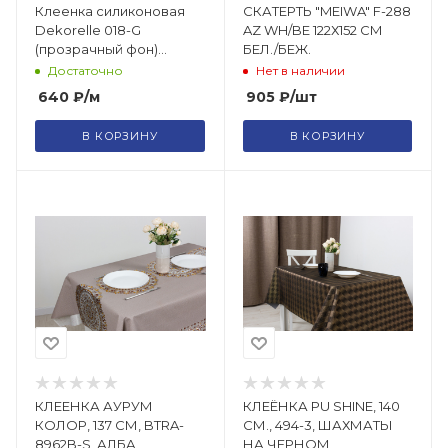
Клеенка силиконовая
СКАТЕРТЬ "MEIWA" F-288
Dekorelle 018-G
AZ WH/BE 122Х152 СМ
(прозрачный фон)
БЕЛ./БЕЖ.
размер 0,8*20м
Достаточно
Нет в наличии
640
₽
/м
905
₽
/шт
В КОРЗИНУ
В КОРЗИНУ
КЛЕЕНКА АУРУМ
КЛЕЁНКА PU SHINE, 140
КОЛОР, 137 СМ, BTRA-
СМ., 494-3, ШАХМАТЫ
8962B-S, АЛБА
НА ЧЕРНОМ