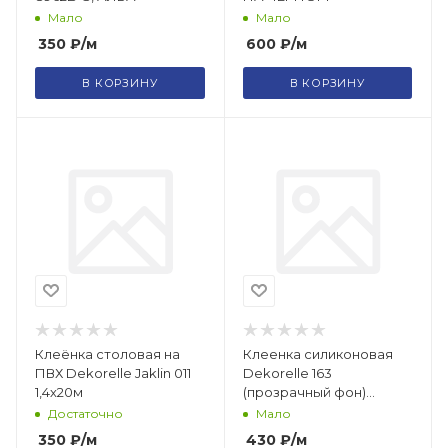
Мало
Мало
350
₽
/м
600
₽
/м
В КОРЗИНУ
В КОРЗИНУ
Клеёнка столовая на
Клеенка силиконовая
ПВХ Dekorelle Jaklin 011
Dekorelle 163
1,4х20м
(прозрачный фон)
размер 0,8*20м/55607
Достаточно
Мало
350
₽
/м
430
₽
/м