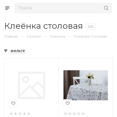
Клеёнка столовая
224
—
—
—
Главная
Каталог
Клеёнка
Клеёнка столовая
ФИЛЬТР