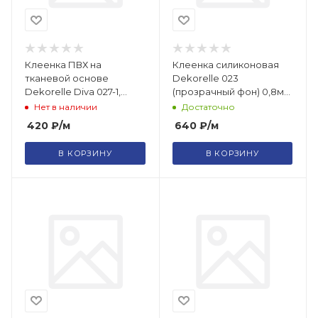
Клеенка ПВХ на
Клеенка силиконовая
тканевой основе
Dekorelle 023
Dekorelle Diva 027-1,
(прозрачный фон) 0,8м
разм. 1,4х20м
*20
Нет в наличии
Достаточно
420
₽
/м
640
₽
/м
В КОРЗИНУ
В КОРЗИНУ