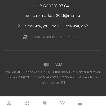
8 800 101 97 64
stroimarket_2021@mail.ru
г. Усинск, ул. Промышленная, 28/3
ПОЛИТИКА КОНФИДЕНЦИАЛЬНОСТИ
2026 © ИП Фаррахов Э.Р. ИНН 110600158359 магазин "Строй
Маркет" 8(82144)46-7-56; 46-2-03. 169710, Республика Коми,
г.Усинск, а/я 178