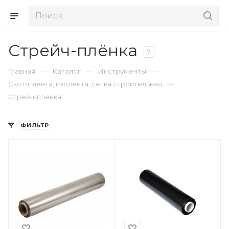
Стрейч-плёнка
7
—
—
—
Главная
Каталог
Инструменты
—
Скотч, лента, изолента, сетка строительная
Стрейч-плёнка
ФИЛЬТР