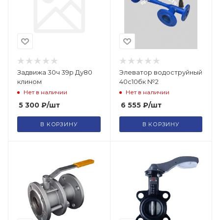
Задвижа 30ч 39р Ду80
Элеватор водоструйный
клином
40с10бк №2
Нет в наличии
Нет в наличии
5 300
₽
/шт
6 555
₽
/шт
В КОРЗИНУ
В КОРЗИНУ