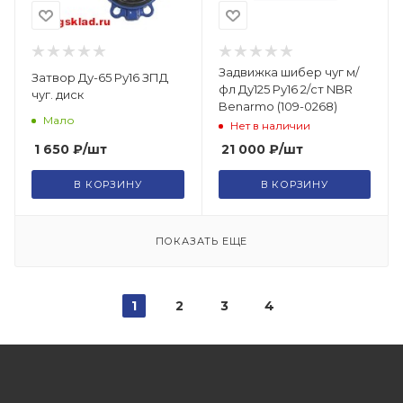
Задвижка шибер чуг м/
Затвор Ду-65 Ру16 ЗПД
фл Ду125 Ру16 2/ст NBR
чуг. диск
Benarmo (109-0268)
Мало
Нет в наличии
1 650
₽
/шт
21 000
₽
/шт
В КОРЗИНУ
В КОРЗИНУ
ПОКАЗАТЬ ЕЩЕ
1
2
3
4