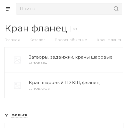
Кран фланец
69
—
—
—
Главная
Каталог
Водоснабжение
Кран фланец
Затворы, задвижки, краны шаровые
42 ТОВАРА
Кран шаровый LD КШ, фланец
27 ТОВАРОВ
ФИЛЬТР