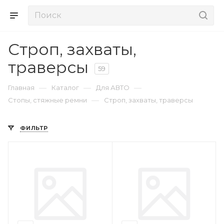
Строп, захваты,
траверсы
59
—
—
—
Главная
Каталог
Для АВТО
—
Стопы, стяжные ремни
Строп, захваты, траверсы
ФИЛЬТР