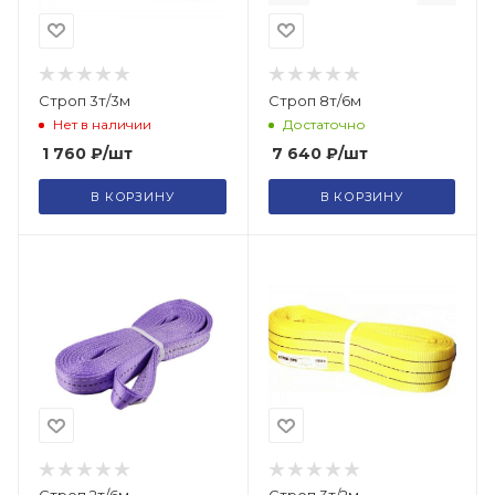
Строп 3т/3м
Строп 8т/6м
Нет в наличии
Достаточно
1 760
₽
/шт
7 640
₽
/шт
В КОРЗИНУ
В КОРЗИНУ