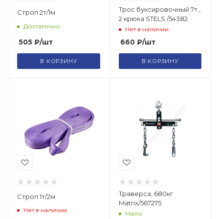
Трос буксировочный 7т.,
Строп 2т/1м
2 крюка STELS /54382
Достаточно
Нет в наличии
505
₽
/шт
660
₽
/шт
В КОРЗИНУ
В КОРЗИНУ
Траверса, 680кг
Строп 1т/2м
Matrix/567275
Нет в наличии
Мало