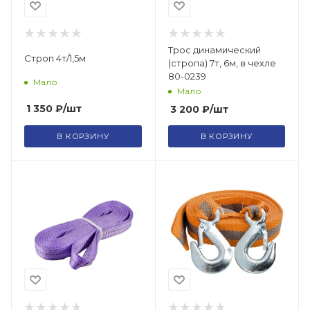
Трос динамический
Строп 4т/1,5м
(стропа) 7т, 6м, в чехле
80-0239
Мало
Мало
1 350
₽
/шт
3 200
₽
/шт
В КОРЗИНУ
В КОРЗИНУ