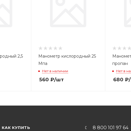
родный 2,5
Манометр кислородный 25
Маномет
Мпа
пропан
Нет в наличии
Нет в н
560
₽
/шт
680
₽
8 800 101 97 64
КАК КУПИТЬ