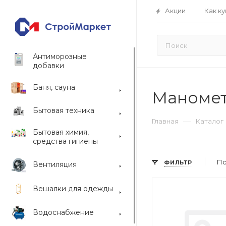
Акции
Как ку
Антиморозные
добавки
Баня, сауна
Маноме
Бытовая техника
—
Главная
Каталог
Бытовая химия,
средства гигиены
По
ФИЛЬТР
Вентиляция
Вешалки для одежды
Водоснабжение