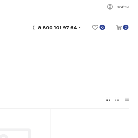
ВОЙТИ
8 800 101 97 64
0
0