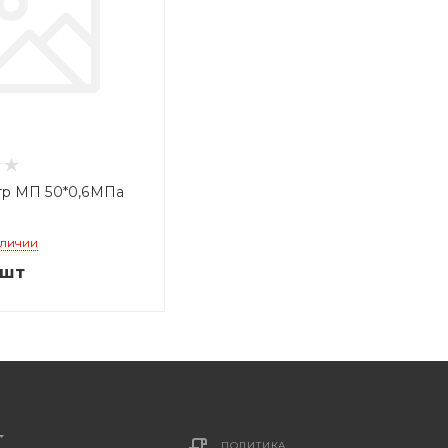
р МП 50*0,6МПа
аличии
/шт
ПОЛИТИКА