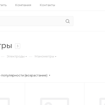
пить
Компания
Контакты
тры
3
—
—
Электроды
Манометры
 популярности (возрастание)