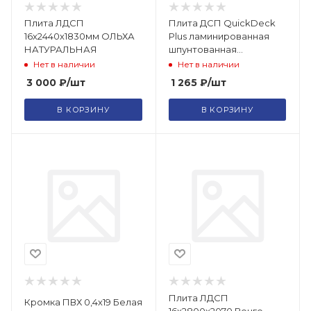
Плита ЛДСП
Плита ДСП QuickDeck
16х2440х1830мм ОЛЬХА
Plus ламинированная
НАТУРАЛЬНАЯ
шпунтованная
влагостойкая P5 Е1
Нет в наличии
Нет в наличии
1200х900х16 Наоми
3 000
₽
/шт
1 265
₽
/шт
В КОРЗИНУ
В КОРЗИНУ
Плита ЛДСП
Кромка ПВХ 0,4х19 Белая
16х2800х2070 Венге