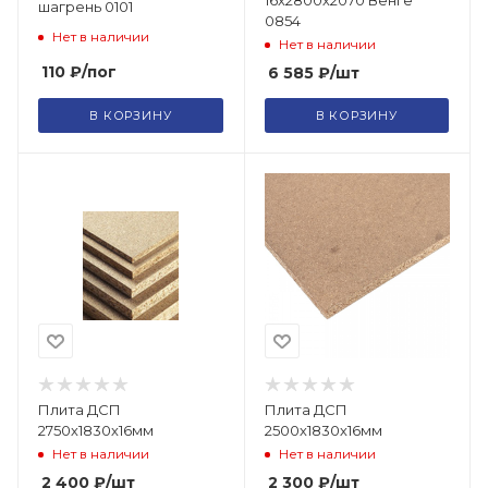
шагрень 0101
0854
Нет в наличии
Нет в наличии
110
₽
/пог
6 585
₽
/шт
В КОРЗИНУ
В КОРЗИНУ
Плита ДСП
Плита ДСП
2750х1830х16мм
2500х1830х16мм
Нет в наличии
Нет в наличии
2 400
₽
/шт
2 300
₽
/шт