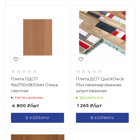
Плита ЛДСП
Плита ДСП QuickDeck
16х2750х1830мм Ольха
Plus ламинированная
светлая
шпунтованная
влагостойкая P5 Е1
Нет в наличии
Достаточно
1200х900х16 Нью Порт
4 800
₽
/шт
1 265
₽
/шт
В КОРЗИНУ
В КОРЗИНУ