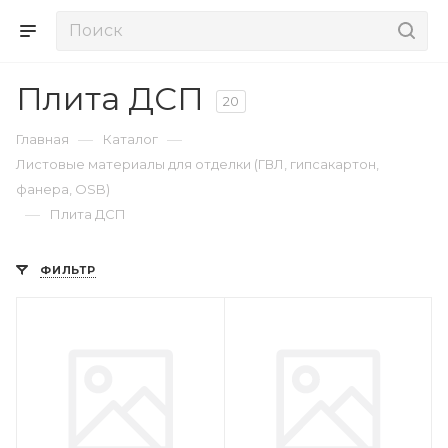
Плита ДСП
20
—
—
Главная
Каталог
Листовые материалы для отделки (ГВЛ, гипсакартон,
фанера, OSB)
—
Плита ДСП
ФИЛЬТР