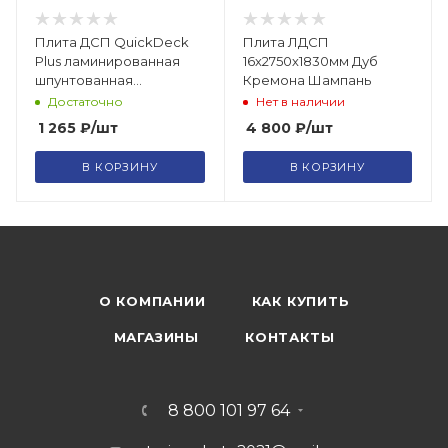
Плита ДСП QuickDeck
Плита ЛДСП
Plus ламинированная
16х2750х1830мм Дуб
шпунтованная
Кремона Шампань
влагостойкая P5 Е1
Достаточно
Нет в наличии
1200х900х16 Эдинбург
1 265
₽
/шт
4 800
₽
/шт
В КОРЗИНУ
В КОРЗИНУ
О КОМПАНИИ
КАК КУПИТЬ
МАГАЗИНЫ
КОНТАКТЫ
8 800 101 97 64