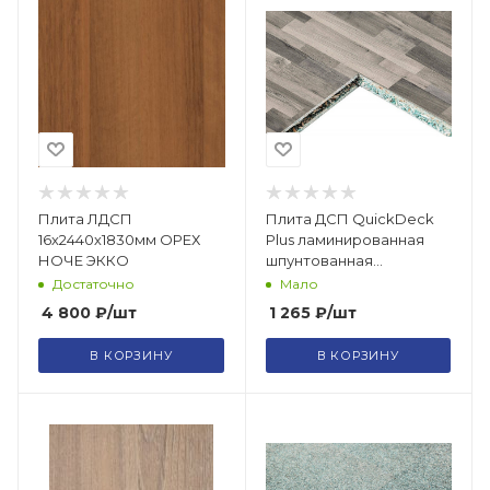
Плита ЛДСП
Плита ДСП QuickDeck
16х2440х1830мм ОРЕХ
Plus ламинированная
НОЧЕ ЭККО
шпунтованная
влагостойкая P5 Е1
Достаточно
Мало
1200х900х16 Порту
4 800
₽
/шт
1 265
₽
/шт
В КОРЗИНУ
В КОРЗИНУ