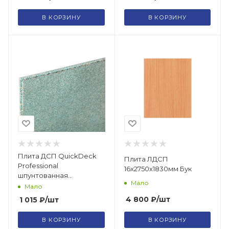
В КОРЗИНУ
В КОРЗИНУ
Плита ДСП QuickDeck
Плита ЛДСП
Professional
16х2750х1830мм Бук
шпунтованная
Мало
влагостойкая P5 Е1
Мало
1830х600х22
4 800
₽
/шт
1 015
₽
/шт
В КОРЗИНУ
В КОРЗИНУ