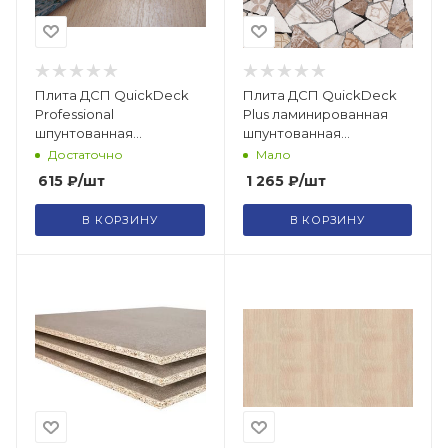
Плита ДСП QuickDeck
Плита ДСП QuickDeck
Professional
Plus ламинированная
шпунтованная
шпунтованная
влагостойкая P5 Е1
влагостойкая P5 Е1
Достаточно
Мало
1830х600х12
1200х900х16 Палермо
615
₽
/шт
1 265
₽
/шт
В КОРЗИНУ
В КОРЗИНУ