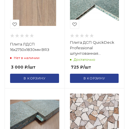
Плита ДСП QuickDeck
Плита ЛДСП
Professional
16х2750х1830мм ВЯЗ
шпунтованная
Нет в наличии
влагостойкая P5 Е1
Достаточно
1830х600х16
3 000
₽
/шт
725
₽
/шт
В КОРЗИНУ
В КОРЗИНУ