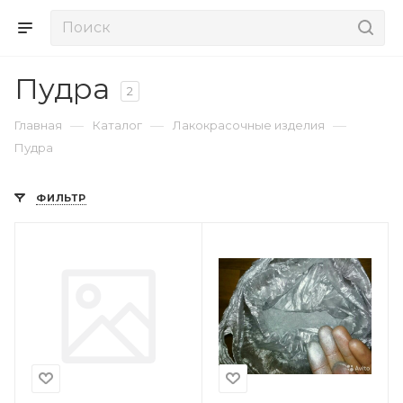
Пудра
2
—
—
—
Главная
Каталог
Лакокрасочные изделия
Пудра
ФИЛЬТР