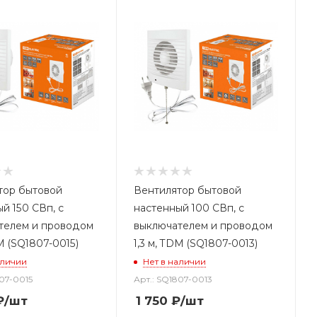
тор бытовой
Вентилятор бытовой
й 150 СВп, с
настенный 100 СВп, с
телем и проводом
выключателем и проводом
DM (SQ1807-0015)
1,3 м, TDM (SQ1807-0013)
аличии
Нет в наличии
807-0015
Арт.: SQ1807-0013
₽
/шт
1 750
₽
/шт