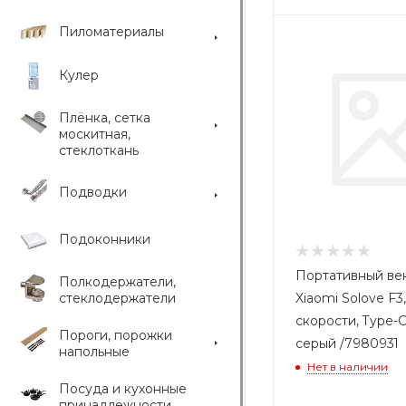
Пиломатериалы
Кулер
Плёнка, сетка
москитная,
стеклоткань
Подводки
Подоконники
Портативный ве
Полкодержатели,
стеклодержатели
Xiaomi Solove F3,
скорости, Type-C
Пороги, порожки
серый /7980931
напольные
Нет в наличии
Посуда и кухонные
принадлежности