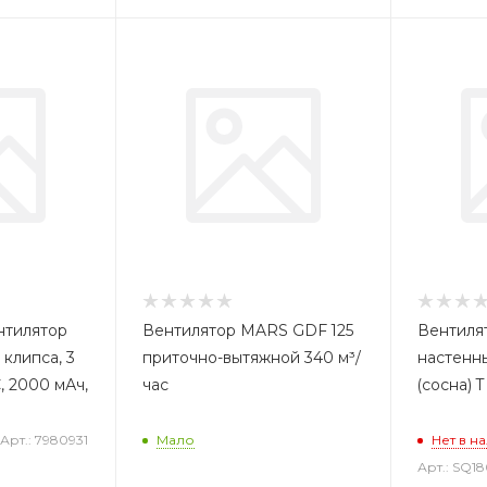
нтилятор
Вентилятор MARS GDF 125
Вентиля
 клипса, 3
приточно-вытяжной 340 м³/
настенны
, 2000 мАч,
час
(сосна) 
Арт.: 7980931
Мало
Нет в н
Арт.: SQ1