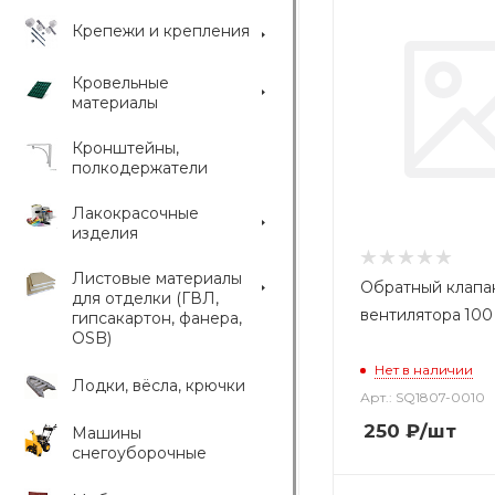
Крепежи и крепления
Кровельные
материалы
Кронштейны,
полкодержатели
Лакокрасочные
изделия
Листовые материалы
Обратный клапа
для отделки (ГВЛ,
вентилятора 10
гипсакартон, фанера,
OSB)
Нет в наличии
Лодки, вёсла, крючки
Арт.: SQ1807-0010
250
₽
/шт
Машины
снегоуборочные