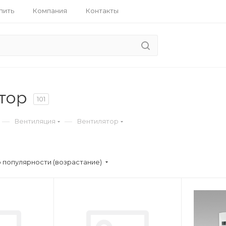
пить
Компания
Контакты
тор
101
—
—
Вентиляция
Вентилятор
 популярности (возрастание)