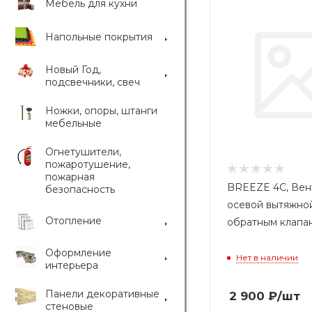
Мебель для кухни
Напольные покрытия
Новый Год,
подсвечники, свеч
Ножки, опоры, штанги
мебельные
Огнетушители,
пожаротушение,
пожарная
BREEZE 4C, Вен
безопасность
осевой вытяжно
Отопление
обратным клапа
Оформление
Нет в наличии
интерьера
Панели декоративные
2 900
₽
/шт
стеновые