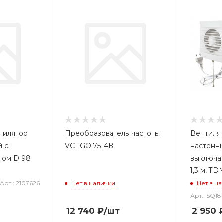
тилятор
Преобразователь частоты
Вентиля
й с
VCI-GO.75-4B
настенны
ном D 98
выключа
1,3 м, T
Арт.: 2107626
Нет в наличии
Нет в н
Арт.: SQ1
12 740
₽
/шт
2 950