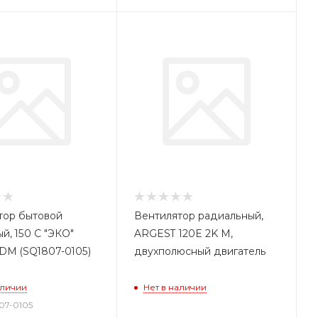
тор бытовой
Вентилятор радиальный,
й, 150 С "ЭКО"
ARGEST 120E 2K M,
TDM (SQ1807-0105)
двухполюсный двигатель
аличии
Нет в наличии
807-0105