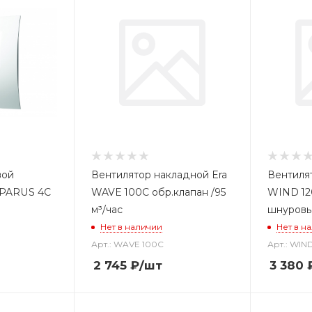
вой
Вентилятор накладной Era
Вентиля
 PARUS 4С
WAVE 100С обр.клапан /95
WIND 12
м³/час
шнуровы
Нет в наличии
Нет в н
Арт.: WAVE 100С
Арт.: WIN
2 745
₽
/шт
3 380