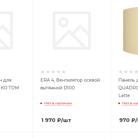
н для
ERA 4, Вентилятор осевой
Панель 
0 КО TDM
вытяжной D100
QUADRO 
Latte
Нет в наличии
Нет в н
1 970
₽
/шт
970
₽