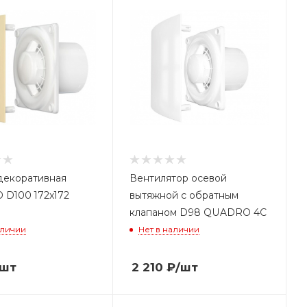
декоративная
Вентилятор осевой
D100 172x172
вытяжной с обратным
клапаном D98 QUADRO 4C
аличии
Нет в наличии
/шт
2 210
₽
/шт