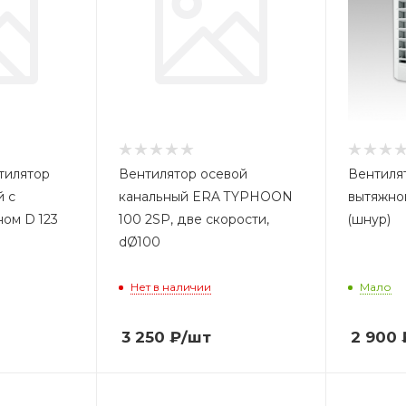
тилятор
Вентилятор осевой
Вентиля
й с
канальный ERA TYPHOON
вытяжно
ом D 123
100 2SP, две скорости,
(шнур)
dØ100
Нет в наличии
Мало
3 250
₽
/шт
2 900