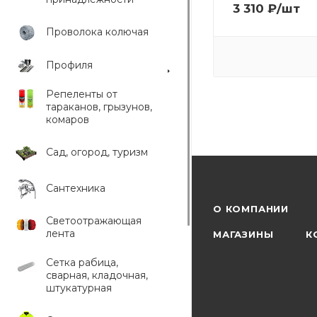
3 310
₽
/шт
Проволока колючая
Профиля
Репеленты от
тараканов, грызунов,
комаров
Сад, огород, туризм
Сантехника
О КОМПАНИИ
Светоотражающая
лента
МАГАЗИНЫ
К
Сетка рабица,
сварная, кладочная,
штукатурная