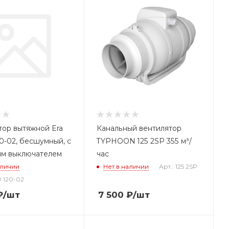
тор вытяжной Era
Канальный вентилятор
0-02, бесшумный, с
TYPHOON 125 2SP 355 м³/
м выключателем
час
аличии
Нет в наличии
Арт.: 125 2SP
D 120-02
₽
/шт
7 500
₽
/шт