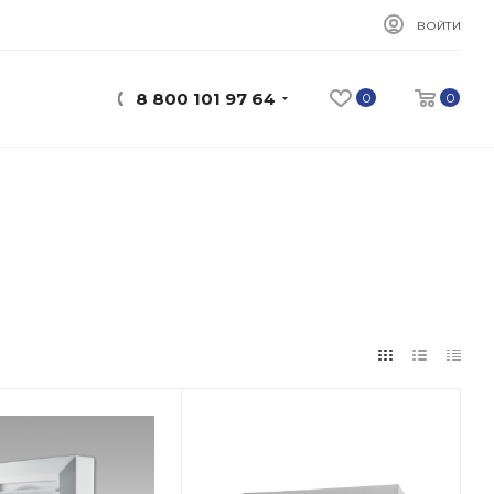
ВОЙТИ
8 800 101 97 64
0
0