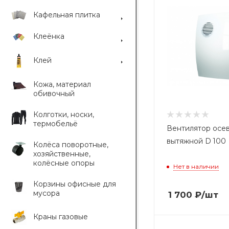
Кафельная плитка
Клеёнка
Клей
Кожа, материал
обивочный
Колготки, носки,
термобельё
Вентилятор осе
вытяжной D 100
Колёса поворотные,
хозяйственные,
колёсные опоры
Нет в наличии
Корзины офисные для
мусора
1 700
₽
/шт
Краны газовые