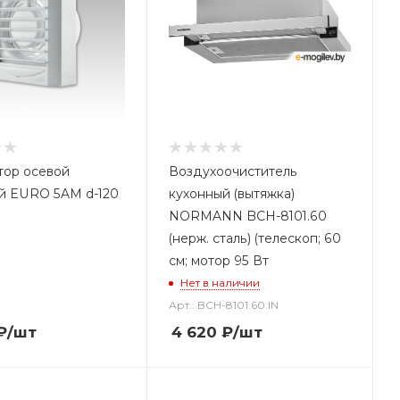
тор осевой
Воздухоочиститель
й EURO 5AM d-120
кухонный (вытяжка)
NORMANN BCH-8101.60
(нерж. сталь) (телескоп; 60
см; мотор 95 Вт
Нет в наличии
Арт.: BCH-8101.60.IN
₽
/шт
4 620
₽
/шт