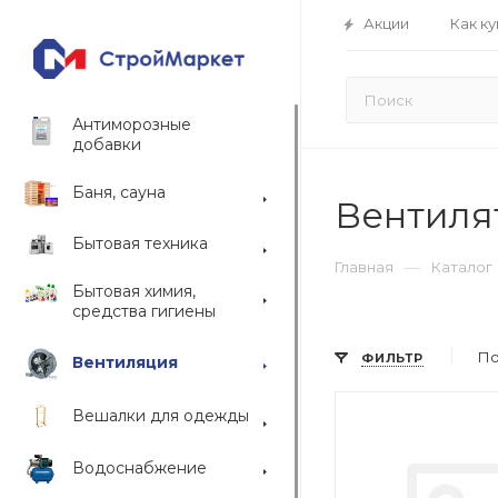
Акции
Как ку
Антиморозные
добавки
Баня, сауна
Вентиля
Бытовая техника
—
Главная
Каталог
Бытовая химия,
средства гигиены
По
ФИЛЬТР
Вентиляция
Вешалки для одежды
Водоснабжение