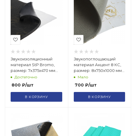
Звукоизоляционный
Звукопоглощающий
материал StP Bromo,
материал Акцент 8 КС,
размер: 7х375х470 мм
размер: 8х750х1000 мм
/6487641
2581613
Достаточно
Мало
800
₽
/шт
700
₽
/шт
В КОРЗИНУ
В КОРЗИНУ