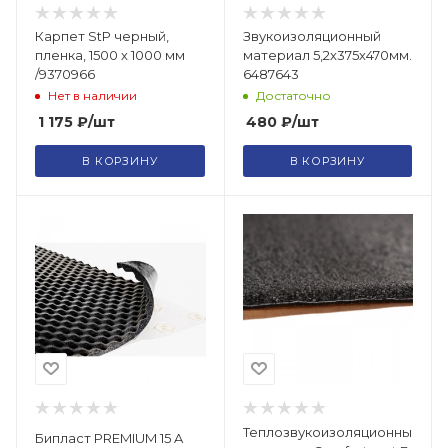
Карпет StP черный,
Звукоизоляционный
пленка, 1500 х 1000 мм
материал 5,2х375х470мм.
/9370966
6487643
Нет в наличии
Достаточно
1 175
₽
/шт
480
₽
/шт
В КОРЗИНУ
В КОРЗИНУ
Теплозвукоизоляционный
Бипласт PREMIUM 15 A