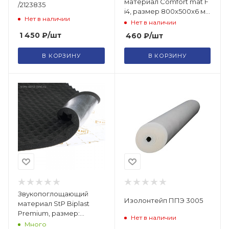
материал Comfort mat F
/2123835
i4, размер 800x500x6 мм
Нет в наличии
/7813065
Нет в наличии
1 450
₽
/шт
460
₽
/шт
В КОРЗИНУ
В КОРЗИНУ
Звукопоглощающий
Изолонтейп ППЭ 3005
материал StP Biplast
Premium, размер:
Нет в наличии
25х750х1000 мм /5180122
Много