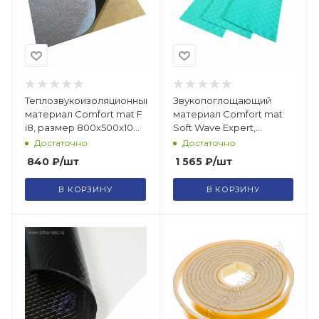
Теплозвукоизоляционный
Звукопоглощающий
материал Comfort mat F
материал Comfort mat
i8, размер 800x500x10
Soft Wave Expert,
мм /7813066
размер 1000x700x15 мм
Достаточно
Достаточно
/7813045
840
₽
/шт
1 565
₽
/шт
В КОРЗИНУ
В КОРЗИНУ