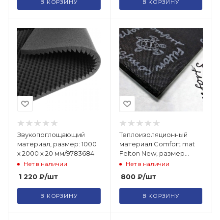
В КОРЗИНУ
В КОРЗИНУ
Звукопоглощающий
Теплоизоляционный
материал, размер: 1000
материал Comfort mat
х 2000 х 20 мм/9783684
Felton New, размер
800x625x8 мм /7813019
Нет в наличии
Нет в наличии
1 220
₽
/шт
800
₽
/шт
В КОРЗИНУ
В КОРЗИНУ