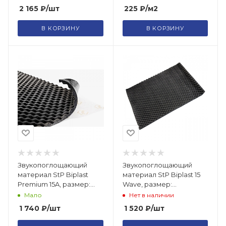
225
₽
/м2
2 165
₽
/шт
В КОРЗИНУ
В КОРЗИНУ
Звукопоглощающий
Звукопоглощающий
материал StP Biplast
материал StP Biplast 15
Premium 15A, размер:
Wave, размер:
15х750х1000 мм /2581580
15х750х1000 мм/9775932
Мало
Нет в наличии
1 740
₽
/шт
1 520
₽
/шт