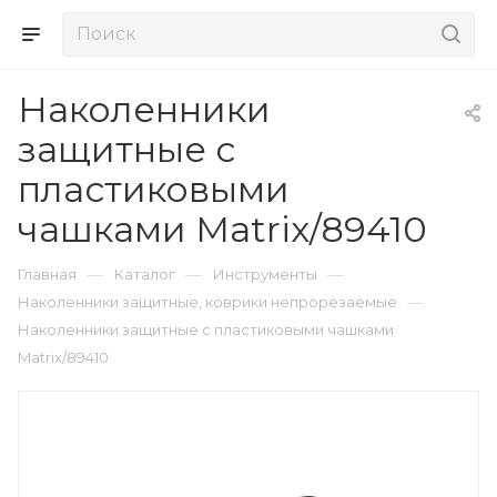
Наколенники
защитные с
пластиковыми
чашками Matrix/89410
—
—
—
Главная
Каталог
Инструменты
—
Наколенники защитные, коврики непрорезаемые
Наколенники защитные с пластиковыми чашками
Matrix/89410