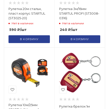
Рулетка 20м стальн,
Рулетка 3м/16мм
пласт.корпус STARTUL
STARTUL PROFI (ST3008-
(ST3025-20)
0316)
Нет в наличии
Нет в наличии
590
₽
/шт
240
₽
/шт
В КОРЗИНУ
В КОРЗИНУ
Рулетка 10м/25мм
Рулетка брелок 1м