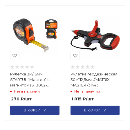
Рулетка 3м/16мм
Рулетка геодезическая,
STARTUL "Мастер" с
30м*12,5мм, //MATRIX
магнитом (ST3002-
MASTER /31443
0316М)
Нет в наличии
Нет в наличии
270
₽
/шт
1 815
₽
/шт
В КОРЗИНУ
В КОРЗИНУ