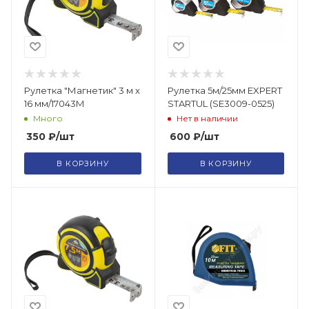
Рулетка "Магнетик" 3 м x
Рулетка 5м/25мм EXPERT
16 мм/17043М
STARTUL (SE3009-0525)
Много
Нет в наличии
350
₽
/шт
600
₽
/шт
В КОРЗИНУ
В КОРЗИНУ