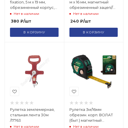
fixation, 5 м х 19 мм,
м x 16 мм, магнитный
обрезиненный корпус,
обрезиненный зацеп//
зацеп с магнитом
Gross 31101
Нет в наличии
Нет в наличии
Matrix/31023
380
₽
/шт
240
₽
/шт
В КОРЗИНУ
В КОРЗИНУ
Рулетка землемерная,
Рулетка 3м/16мм
стальная лента 30м
обрезин. корп. ВОЛАТ
/17763
(быт.) магнитный
зацеп/20070-316
Нет в наличии
Нет в наличии