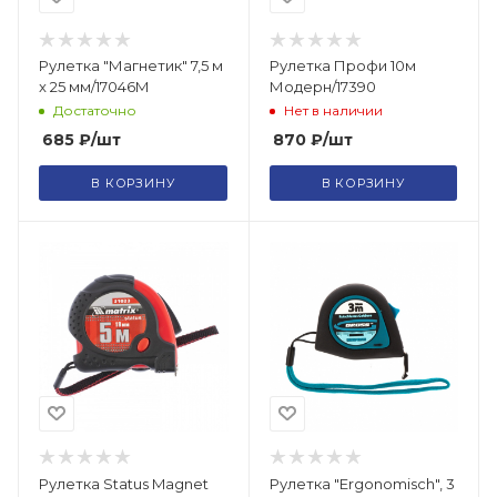
Рулетка "Магнетик" 7,5 м
Рулетка Профи 10м
x 25 мм/17046М
Модерн/17390
Достаточно
Нет в наличии
685
₽
/шт
870
₽
/шт
В КОРЗИНУ
В КОРЗИНУ
Рулетка Status Magnet
Рулетка "Ergonomisch", 3