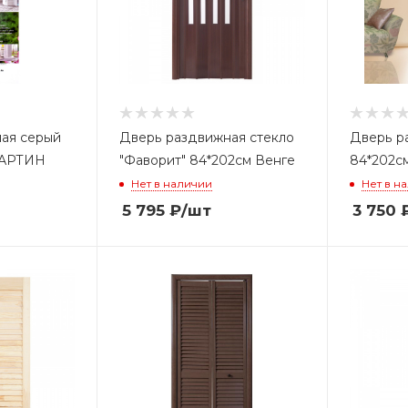
ая серый
Дверь раздвижная стекло
Дверь р
МАРТИН
"Фаворит" 84*202см Венге
84*202с
Нет в наличии
Нет в н
5 795
₽
/шт
3 750