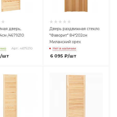
ная дверь,
Дверь раздвижная стекло
,4см /4679210
"Фаворит" 84*202см
Миланский орех
очно
Арт.: 4679210
Нет в наличии
₽
/шт
6 095
₽
/шт