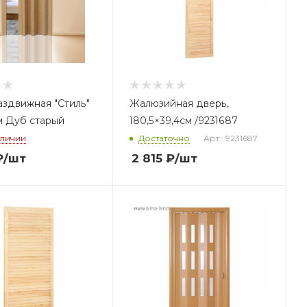
аздвижная "Стиль"
Жалюзийная дверь,
м Дуб старый
180,5×39,4см /9231687
аличии
Достаточно
Арт.: 9231687
₽
/шт
2 815
₽
/шт