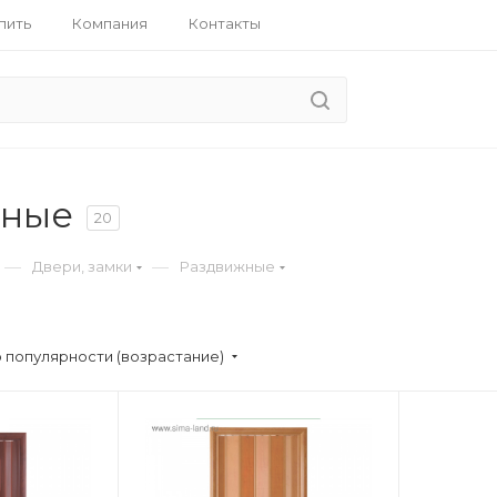
пить
Компания
Контакты
жные
20
—
—
Двери, замки
Раздвижные
 популярности (возрастание)