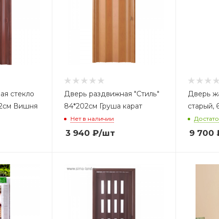
ая стекло
Дверь раздвижная "Стиль"
Дверь ж
02см Вишня
84*202см Груша карат
старый,
Нет в наличии
Достат
3 940
₽
/шт
9 700