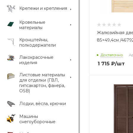
Крепежи и крепления
Кровельные
материалы
Жалюзийная две
Кронштейны,
85×49,4см /4679
полкодержатели
Достаточно
Ар
Лакокрасочные
изделия
1 715
₽
/шт
Листовые материалы
для отделки (ГВЛ,
гипсакартон, фанера,
OSB)
Лодки, вёсла, крючки
Машины
снегоуборочные