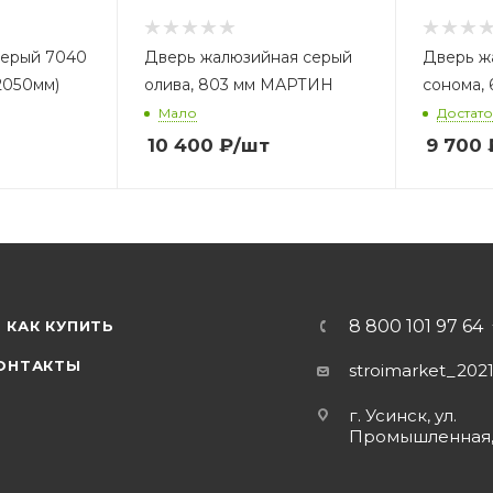
ерый 7040
Дверь жалюзийная серый
Дверь ж
2050мм)
олива, 803 мм МАРТИН
сонома,
Мало
Достат
10 400
₽
/шт
9 700
8 800 101 97 64
КАК КУПИТЬ
ОНТАКТЫ
stroimarket_202
г. Усинск, ул.
Промышленная,