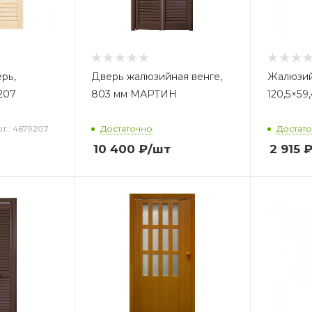
рь,
Дверь жалюзийная венге,
Жалюзий
207
803 мм МАРТИН
120,5×59
т.: 4679207
Достаточно
Достат
10 400
₽
/шт
2 915