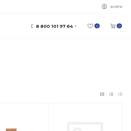
ВОЙТИ
8 800 101 97 64
0
0