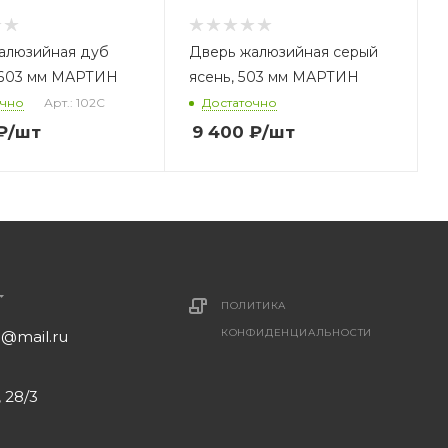
алюзийная дуб
Дверь жалюзийная серый
 603 мм МАРТИН
ясень, 503 мм МАРТИН
очно
Арт.: 102С
Достаточно
₽
/шт
9 400
₽
/шт
ПОЛИТИКА
КОНФИДЕНЦИАЛЬНОСТИ
1@mail.ru
 28/3