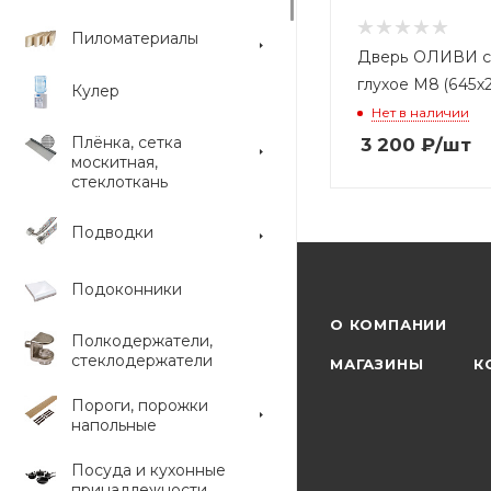
Пиломатериалы
Дверь ОЛИВИ с
глухое М8 (645х
Кулер
Нет в наличии
Плёнка, сетка
3 200
₽
/шт
москитная,
стеклоткань
Подводки
Подоконники
О КОМПАНИИ
Полкодержатели,
стеклодержатели
МАГАЗИНЫ
К
Пороги, порожки
напольные
Посуда и кухонные
принадлежности