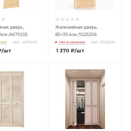
ная дверь,
Жалюзийная дверь,
,4см /4679205
85×39,4см /9225206
очно
Арт.: 4679205
Нет в наличии
Арт.: 9225206
₽
/шт
1 370
₽
/шт