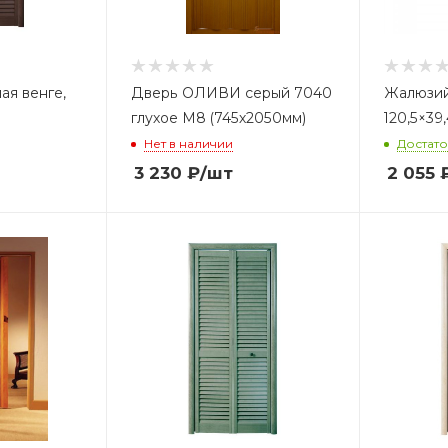
ая венге,
Дверь ОЛИВИ серый 7040
Жалюзий
глухое М8 (745х2050мм)
120,5×39
Нет в наличии
Достат
3 230
₽
/шт
2 055