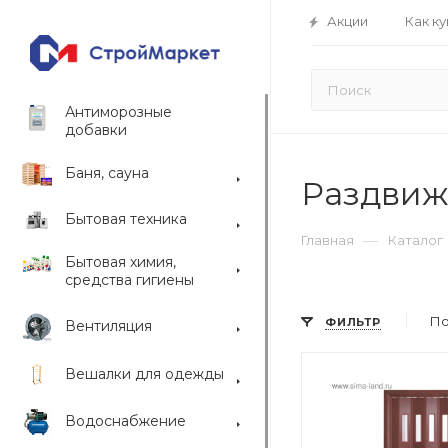
Акции
Как ку
Антиморозные
добавки
Баня, сауна
Раздви
Бытовая техника
—
Главная
Каталог
Бытовая химия,
средства гигиены
По
ФИЛЬТР
Вентиляция
Вешалки для одежды
Водоснабжение