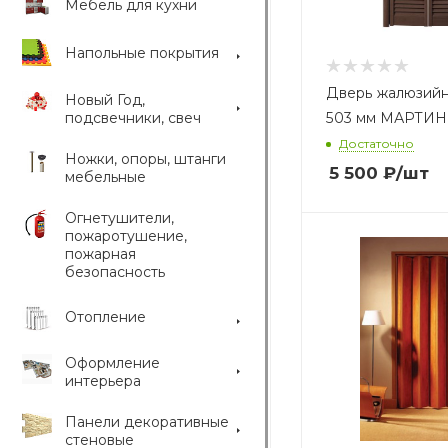
Мебель для кухни
Напольные покрытия
Дверь жалюзийн
Новый Год,
подсвечники, свеч
503 мм МАРТИН
Достаточно
Ножки, опоры, штанги
5 500
₽
/шт
мебельные
Огнетушители,
пожаротушение,
пожарная
безопасность
Отопление
Оформление
интерьера
Панели декоративные
стеновые