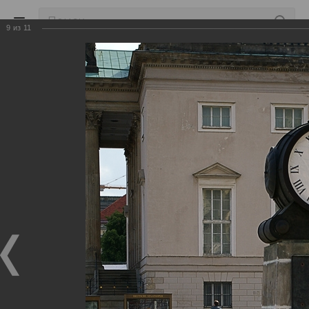
9
из
11
Отпуск
—
—
—
—
Главная
Социальная сеть
Дмитрий
Фото
Отпуск
Профиль
Друзья
Группы
Форум
Фот
Дмитрий
Дата
последнего
14 минут назад
входа:
Дата
17.11.2020 11:02:40
регистрации: