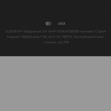
2026 © ИП Фаррахов Э.Р. ИНН 110600158359 магазин "Строй
Маркет" 8(82144)46-7-56; 46-2-03. 169710, Республика Коми,
г.Усинск, а/я 178