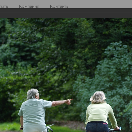
пить
Компания
Контакты
—
—
—
ная сеть
Дмитрий
Фото
Отпуск
Профиль
Друзья
Группы
Дмит
Дата
после