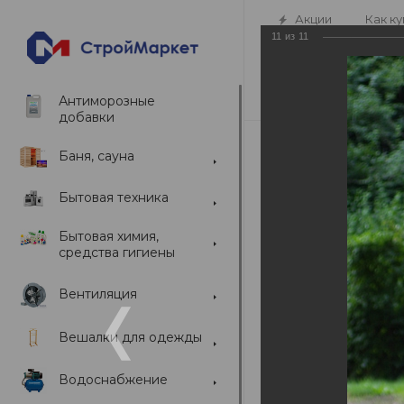
Акции
Как ку
11
из
11
Антиморозные
добавки
Баня, сауна
Отпуск
Бытовая техника
—
Главная
Социаль
Бытовая химия,
средства гигиены
Живая лента
Вентиляция
Личная страница
Вешалки для одежды
Водоснабжение
Найти людей