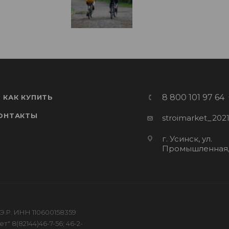
8 800 101 97 64
КАК КУПИТЬ
ОНТАКТЫ
stroimarket_202
г. Усинск, ул.
Промышленная,
Э.Р. ИНН 110600158359
" 8(82144)46-7-56; 46-2-