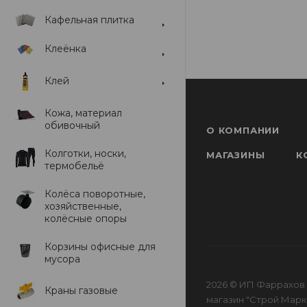
Кафельная плитка
Клеёнка
Клей
Кожа, материал
обивочный
О КОМПАНИИ
Колготки, носки,
МАГАЗИНЫ
К
термобельё
Колёса поворотные,
хозяйственные,
колёсные опоры
Корзины офисные для
мусора
2026 © ИП Фаррахов 
Краны газовые
магазин "Строй Маркет