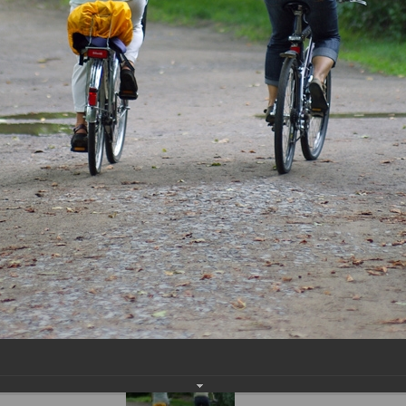
входа:
Дата
регист