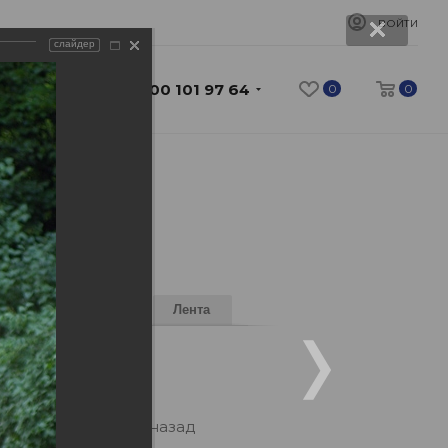
ВОЙТИ
слайдер
8 800 101 97 64
0
0
Форум
Фото
Лента
рий
днего
32 минуты назад