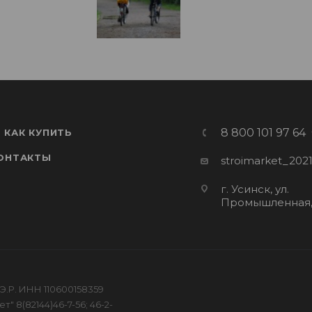
8 800 101 97 64
КАК КУПИТЬ
ОНТАКТЫ
stroimarket_202
г. Усинск, ул.
Промышленная,
Э.Р. ИНН 110600158359
" 8(82144)46-7-56; 46-2-