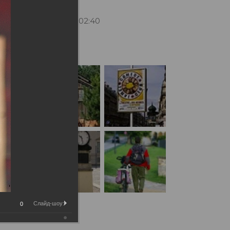
17.11.2020 11:02:40
рации:
Слайд-шоу:
0