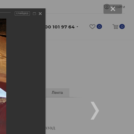
ВОЙТИ
слайдер
8 800 101 97 64
0
0
Форум
Фото
Лента
рий
днего
20 минут назад