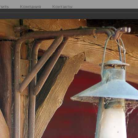
пить
Компания
Контакты
—
—
—
ная сеть
Дмитрий
Фото
Отпуск
Профиль
Друзья
Группы
Дмит
Дата
после