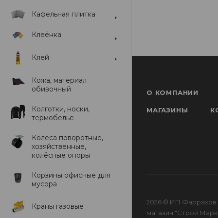
Кафельная плитка
Клеёнка
Клей
Кожа, материал
обивочный
О КОМПАНИИ
Колготки, носки,
МАГАЗИНЫ
К
термобельё
Колёса поворотные,
хозяйственные,
колёсные опоры
Корзины офисные для
мусора
2026 © ИП Фаррахов 
Краны газовые
магазин "Строй Маркет