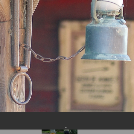
входа:
Дата
регист