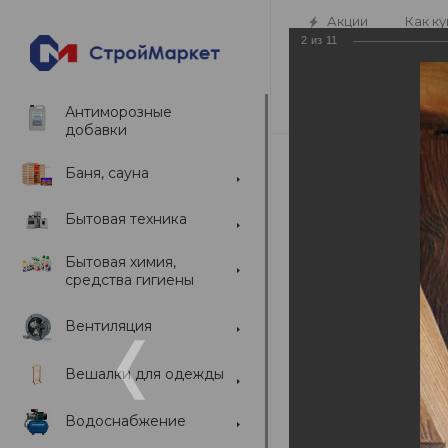
Акции
Как ку
2
из
11
Антиморозные
добавки
Баня, сауна
Отпуск
Бытовая техника
—
Главная
Социаль
Бытовая химия,
средства гигиены
Живая лента
Вентиляция
Личная страница
Вешалки для одежды
Водоснабжение
Найти людей