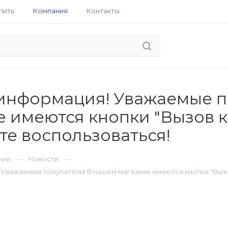
пить
Компания
Контакты
информация! Уважаемые п
 имеются кнопки "Вызов к
те воспользоваться!
—
—
нии
Новости
Уважаемые покупатели! В нашем магазине имеются кнопки "Вызо