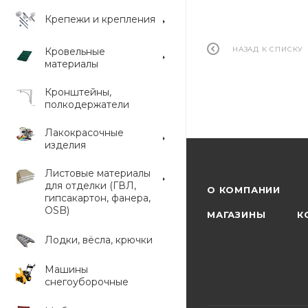
Крепежи и крепления
НАЗАД К СПИСКУ
Кровельные
материалы
Кронштейны,
полкодержатели
Лакокрасочные
изделия
Листовые материалы
для отделки (ГВЛ,
О КОМПАНИИ
гипсакартон, фанера,
OSB)
МАГАЗИНЫ
К
Лодки, вёсла, крючки
Машины
снегоуборочные