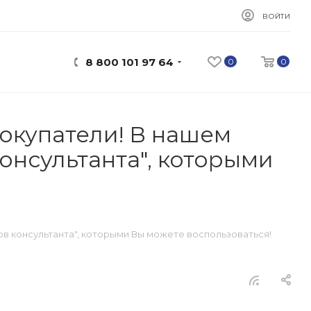
ВОЙТИ
8 800 101 97 64
0
0
окупатели! В нашем
онсультанта", которыми
в консультанта", которыми Вы можете воспользоваться!