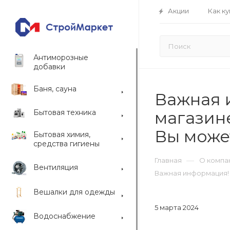
Акции
Как ку
Антиморозные
добавки
Баня, сауна
Важная 
Бытовая техника
магазине
Вы може
Бытовая химия,
средства гигиены
—
Главная
О компа
Вентиляция
Важная информация! 
Вешалки для одежды
5 марта 2024
Водоснабжение