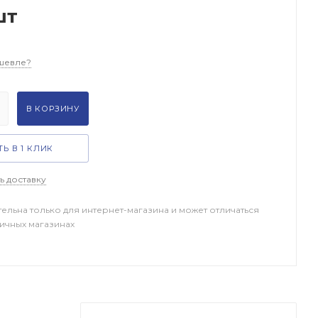
шт
шевле?
В КОРЗИНУ
Ь В 1 КЛИК
ь доставку
тельна только для интернет-магазина и может отличаться
ничных магазинах