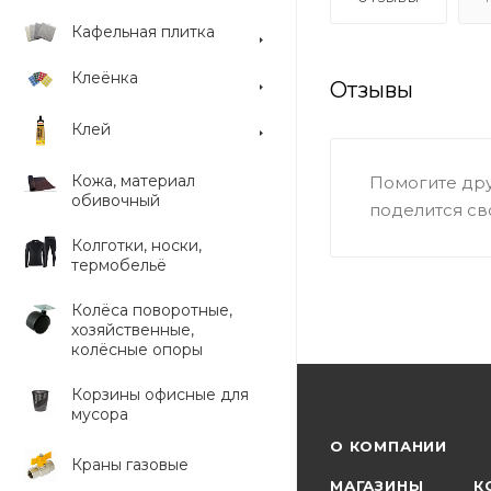
Кафельная плитка
Клеёнка
Отзывы
Клей
Кожа, материал
Помогите дру
обивочный
поделится св
Колготки, носки,
термобельё
Колёса поворотные,
хозяйственные,
колёсные опоры
Корзины офисные для
мусора
О КОМПАНИИ
Краны газовые
МАГАЗИНЫ
К