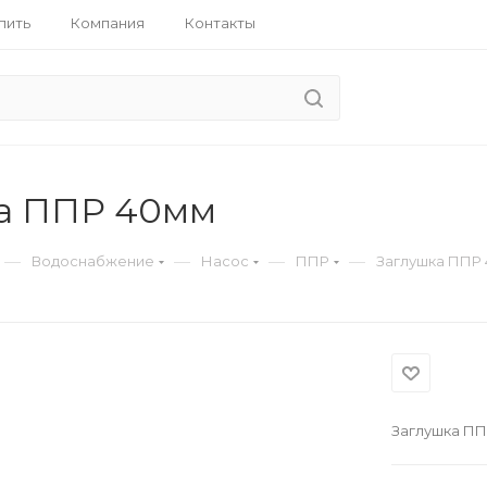
пить
Компания
Контакты
а ППР 40мм
—
—
—
—
Водоснабжение
Насос
ППР
Заглушка ППР
Заглушка П