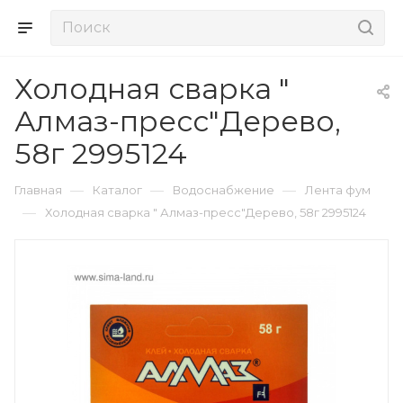
Холодная сварка "
Алмаз-пресс"Дерево,
58г 2995124
—
—
—
Главная
Каталог
Водоснабжение
Лента фум
—
Холодная сварка " Алмаз-пресс"Дерево, 58г 2995124