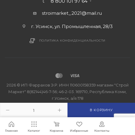
8 800 101 97 64
stroimarket_2021@mail.ru
г. Усинск, ул. Промышленная, 28/3
ПОЛИТИКА КОНФИДЕНЦИАЛЬНОСТИ
2026 © ИП Фаррахов Э.Р. ИНН 110600158359 магазин "Строй
Маркет" 8(82144)46-7-56; 46-2-03. 169710, Республика Коми,
г.Усинск, а/я 178
В КОРЗИНУ
Главная
Каталог
Корзина
Избранные
Контакты