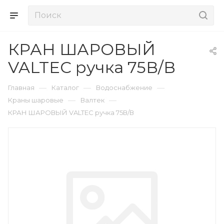
КРАН ШАРОВЫЙ
VALTEC ручка 75В/В
—
—
—
Главная
Каталог
Водоснабжение
—
—
Краны шаровые
Валтек
КРАН ШАРОВЫЙ VALTEC ручка 75В/В