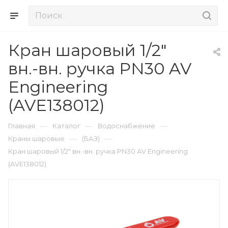
Кран шаровый 1/2"
вн.-вн. ручка PN30 AV
Engineering
(AVE138012)
—
—
—
Главная
Каталог
Водоснабжение
—
—
Краны шаровые
(БАЗ)
Кран шаровый 1/2" вн.-вн. ручка PN30 AV Engineering
(AVE138012)