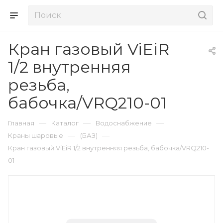
Кран газовый ViEiR
1/2 внутренняя
резьба,
бабочка/VRQ210-01
—
—
—
Главная
Каталог
Водоснабжение
—
—
Краны шаровые
(БАЗ)
Кран газовый ViEiR 1/2 внутренняя резьба, бабочка/VRQ210-
01