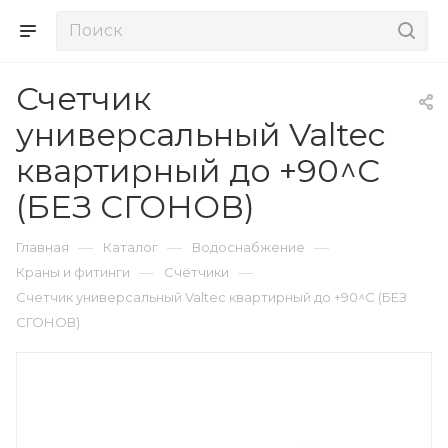
Счетчик
универсальный Valtec
квартирный до +90^C
(БЕЗ СГОНОВ)
—
—
—
Главная
Каталог
Водоснабжение
—
—
Краны и фитинги
Счётчики
Счетчик универсальный Valtec квартирный до +90^C (БЕЗ
СГОНОВ)