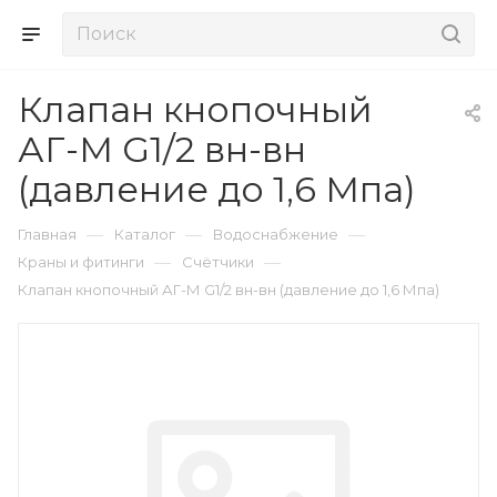
Клапан кнопочный
АГ-М G1/2 вн-вн
(давление до 1,6 Мпа)
—
—
—
Главная
Каталог
Водоснабжение
—
—
Краны и фитинги
Счётчики
Клапан кнопочный АГ-М G1/2 вн-вн (давление до 1,6 Мпа)