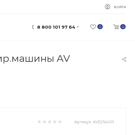
ВОЙТИ
8 800 101 97 64
0
0
тир.машины AV
Артикул:
AVE254001