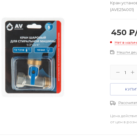
Кран установ
(AVE254001)
450
₽
Нет в нали
Нашли де
КУПИТ
Рассчитат
Цена действи
от цен в роз