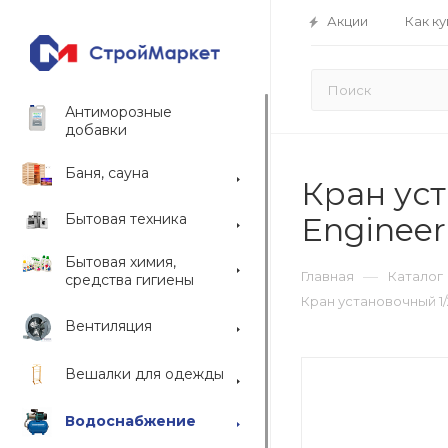
Акции
Как ку
Антиморозные
добавки
Баня, сауна
Кран уст
Бытовая техника
Engineer
Бытовая химия,
—
Главная
Каталог
средства гигиены
Кран установочный 1/
Вентиляция
Вешалки для одежды
Водоснабжение