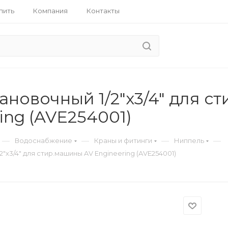
пить
Компания
Контакты
ановочный 1/2"х3/4" для с
ing (AVE254001)
—
—
—
—
Водоснабжение
Краны и фитинги
Ниппель
2"х3/4" для стир.машины AV Engineering (AVE254001)