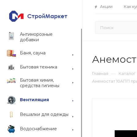
Акции
Как ку
Антиморозные
добавки
Баня, сауна
Анемост
Бытовая техника
—
Главная
Каталог
Бытовая химия,
Анемостат 10АПП пр
средства гигиены
Вентиляция
Вешалки для одежды
Водоснабжение