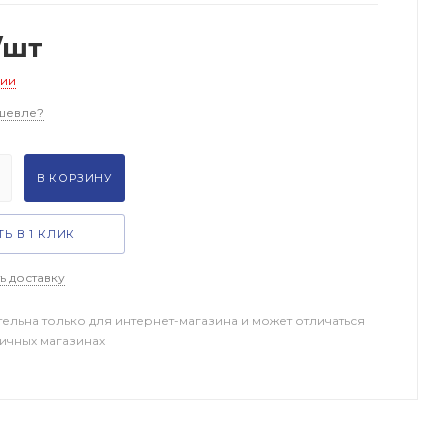
/шт
чии
шевле?
В КОРЗИНУ
Ь В 1 КЛИК
ь доставку
тельна только для интернет-магазина и может отличаться
ничных магазинах