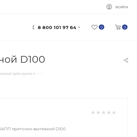
ВОЙТИ
8 800 101 97 64
0
0
ной D100
—
онный для кухни
0АПП приточно-вытяжной D100