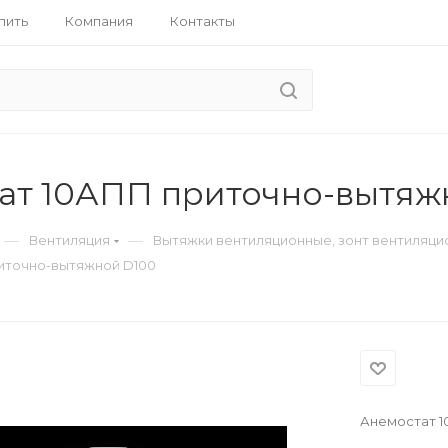
пить
Компания
Контакты
ат 10АПП приточно-вытяж
—
—
Вентиляция
Вытяжки вентиляционные, зонт вентиляци
иточно-вытяжной D100
Анемостат 1