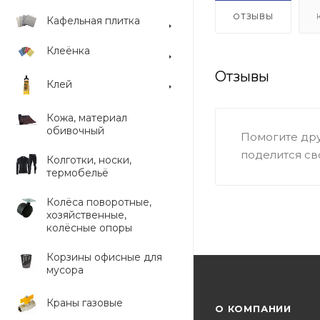
ОТЗЫВЫ
Кафельная плитка
Клеёнка
Отзывы
Клей
Кожа, материал
обивочный
Помогите дру
поделится св
Колготки, носки,
термобельё
Колёса поворотные,
хозяйственные,
колёсные опоры
Корзины офисные для
мусора
Краны газовые
О КОМПАНИИ