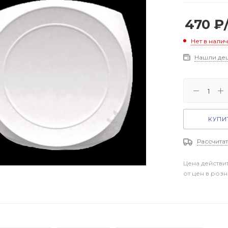
470
₽
Нет в нали
Нашли де
КУПИТ
Рассчитат
Цена действи
от цен в роз