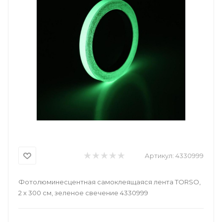
Артикул:
4330999
Фотолюминесцентная самоклеящаяся лента TORSO,
2 х 300 см, зеленое свечение 4330999